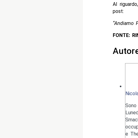
Al riguard
post:
“Andiamo FK
FONTE: R
Autor
Nicol
Sono 
Luned
Smack
occup
e The