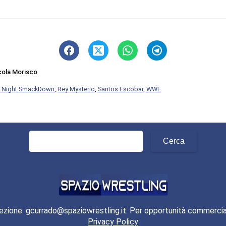
cola Morisco
y Night SmackDown
,
Rey Mysterio
,
Santos Escobar
,
WWE
Ricerca
per:
ezione: gcurrado@spaziowrestling.it. Per opportunità commercia
Privacy Policy