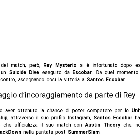
 del match, però,
Rey Mysterio
si è infortunato dopo e
a un
Suicide Dive
eseguito da
Escobar
. Da quel momento l
ncontro, assegnando così la vittoria a
Santos Escobar
.
aggio d’incoraggiamento da parte di Rey
po aver ottenuto la chance di poter competere per lo
Uni
hip
, attraverso il suo profilo Instagram,
Santos Escobar
ha
e che ufficializza il suo match con
Austin Theory
che, ri
ackDown
nella puntata post
SummerSlam
.