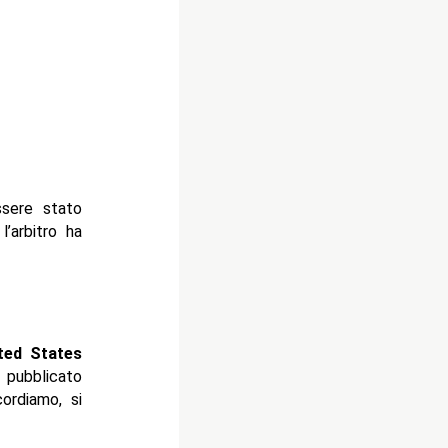
ssere stato
’arbitro ha
ted States
 pubblicato
cordiamo, si