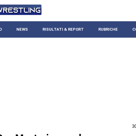
O
NEWS
RISULTATI & REPORT
RUBRICHE
C
3