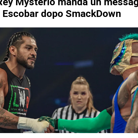
ey Mysterio manda un messag
s Escobar dopo SmackDown