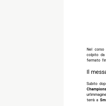
Nel corso
colpito d
fermato l’i
Il mess
Subito do
Champions
un’immagin
terrà a
Sm