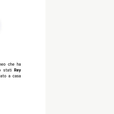
rneo che ha
no stati
Rey
tato a casa