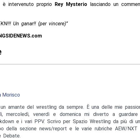
o, è intervenuto proprio
Rey Mysterio
lasciando un commen
N!!! Un ganar!! (per vincere)”
INGSIDENEWS.com
e
a Morisco
un amante del wrestling da sempre. È una delle mie passioni
ì, mercoledì, venerdì e domenica mi diverto a guardare
down e i vari PPV. Scrivo per Spazio Wrestling da più di u
o della sezione news/report e le varie rubriche AEW/NXT 
 Debate.