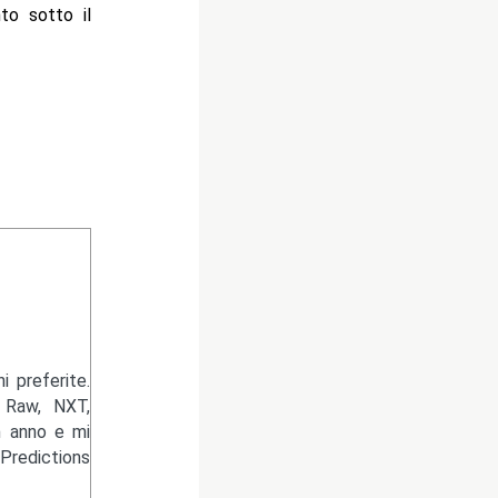
to sotto il
 preferite.
 Raw, NXT,
n anno e mi
Predictions