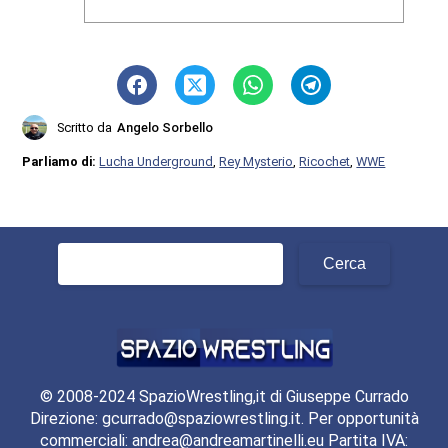
Scritto da
Angelo Sorbello
Parliamo di:
Lucha Underground
,
Rey Mysterio
,
Ricochet
,
WWE
Ricerca
per:
© 2008-2024 SpazioWrestling,it di Giuseppe Currado
Direzione: gcurrado@spaziowrestling.it. Per opportunità
commerciali: andrea@andreamartinelli.eu Partita IVA: