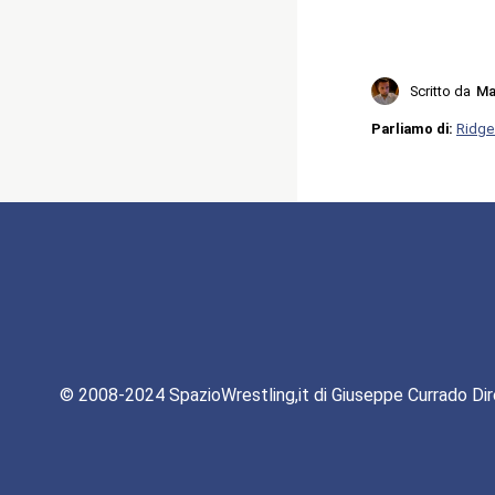
Scritto da
Ma
Parliamo di:
Ridge
© 2008-2024 SpazioWrestling,it di Giuseppe Currado Dir