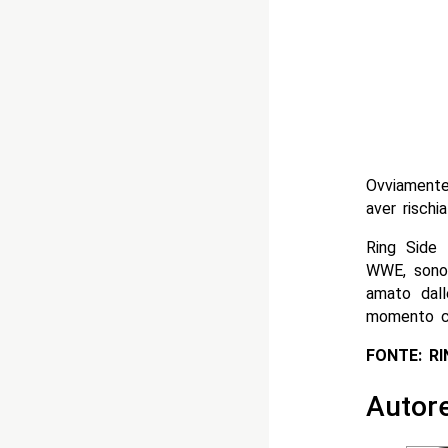
Ovviamente
aver rischi
Ring Side 
WWE, sono 
amato dall
momento co
FONTE: R
Autor