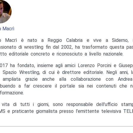
 Macrì
o Macrì è nato a Reggio Calabria e vive a Siderno, in
sionato di wrestling fin dal 2002, ha trasformato questa pas
tto editoriale concreto e riconosciuto a livello nazionale.
017 ha fondato, insieme agli amici Lorenzo Porcini e Giusep
to Spazio Wrestling, di cui è direttore editoriale. Negli anni, 
ampliata grazie anche alla collaborazione con Andrea M
ibuendo a far crescere il portale sia nei contenuti che ne
nformazione.
 vita di tutti i giorni, sono responsabile dell'ufficio st
S e praticante giornalista presso l'emittente televisiva TEL