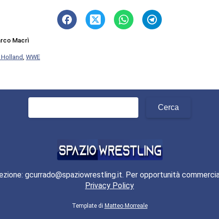
rco Macrì
 Holland
,
WWE
Ricerca
per:
ezione: gcurrado@spaziowrestling.it. Per opportunità commercia
Privacy Policy
Template di
Matteo Morreale