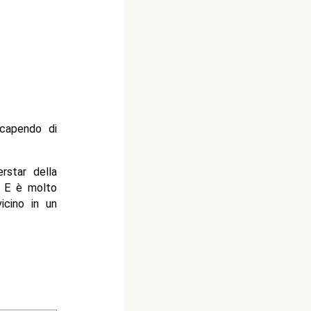
 capendo di
rstar della
g E è molto
icino in un