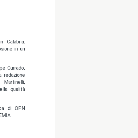
 Calabria.
sione in un
pe Currado,
la redazione
artinelli,
lla qualità
ampa di OPN
EMIA.