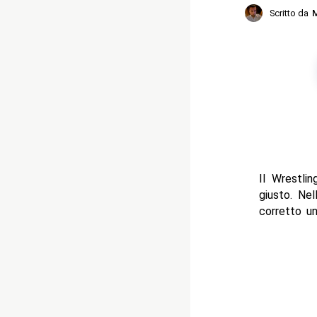
Scritto da
M
Il Wrestli
giusto. Ne
corretto un