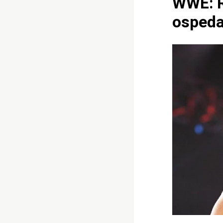
WWE: Ri
ospeda