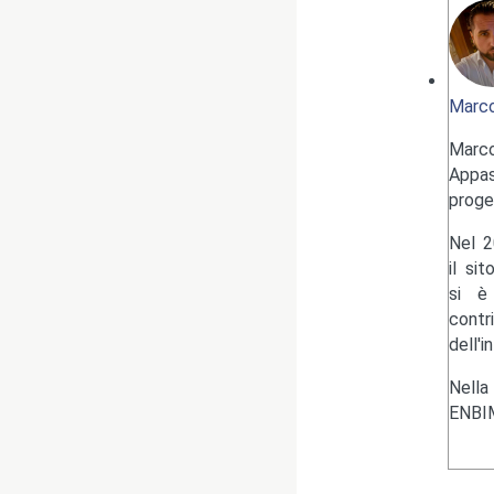
Marco
Marc
Appas
proge
Nel 2
il si
si è 
contr
dell'i
Nella
ENBIM