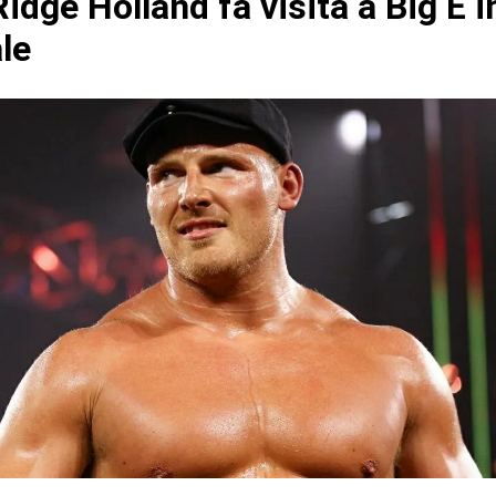
dge Holland fa visita a Big E i
le