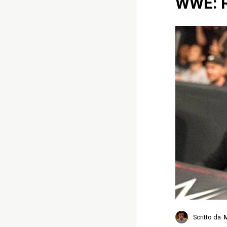
WWE: R
Scritto da
M