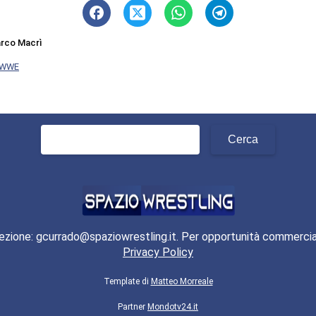
rco Macrì
WWE
Ricerca
per:
ezione: gcurrado@spaziowrestling.it. Per opportunità commercia
Privacy Policy
Template di
Matteo Morreale
Partner
Mondotv24.it