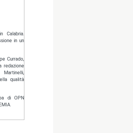
 Calabria.
sione in un
pe Currado,
la redazione
artinelli,
lla qualità
ampa di OPN
EMIA.