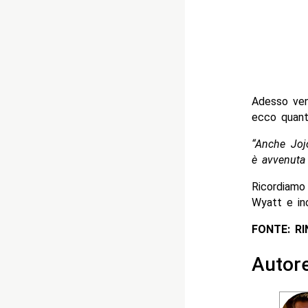
Adesso ven
ecco quant
“Anche Joj
è avvenuta 
Ricordiamo
Wyatt e ino
FONTE: R
Autor