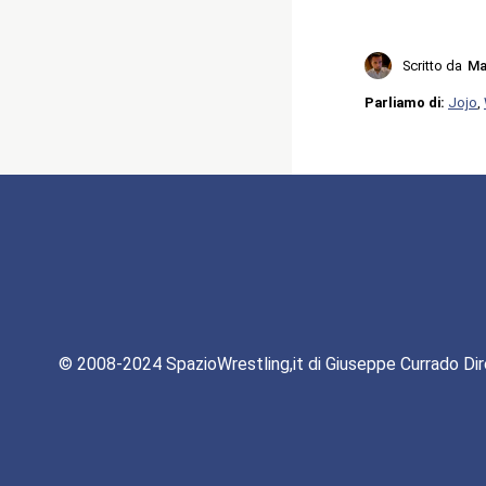
Scritto da
Ma
Parliamo di:
Jojo
,
© 2008-2024 SpazioWrestling,it di Giuseppe Currado Dir