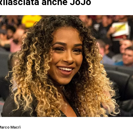
ilasciata anche JoJo
arco Macrì