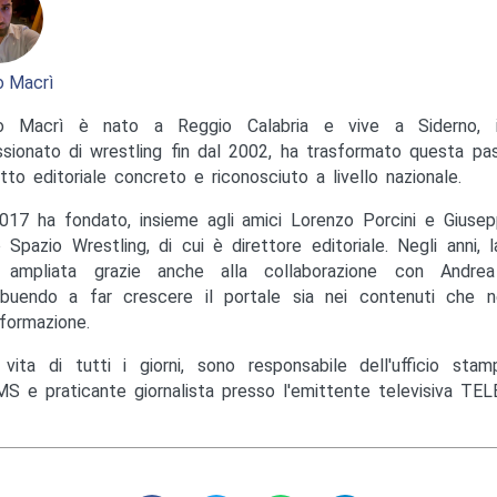
 Macrì
o Macrì è nato a Reggio Calabria e vive a Siderno, in
sionato di wrestling fin dal 2002, ha trasformato questa pas
tto editoriale concreto e riconosciuto a livello nazionale.
017 ha fondato, insieme agli amici Lorenzo Porcini e Giusep
to Spazio Wrestling, di cui è direttore editoriale. Negli anni, 
ampliata grazie anche alla collaborazione con Andrea M
ibuendo a far crescere il portale sia nei contenuti che ne
nformazione.
 vita di tutti i giorni, sono responsabile dell'ufficio st
S e praticante giornalista presso l'emittente televisiva TEL