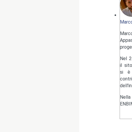
Marco
Marc
Appas
proge
Nel 2
il si
si è 
contr
dell'i
Nella
ENBIM