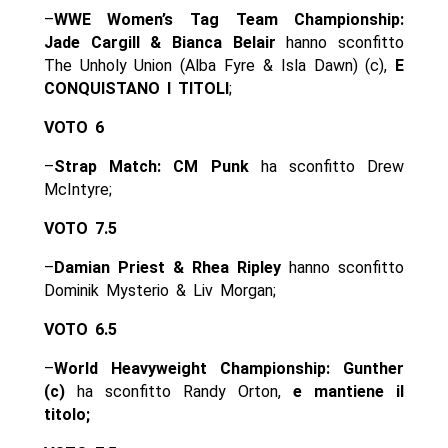
–
WWE Women’s Tag Team Championship:
Jade Cargill & Bianca Belair
hanno sconfitto
The Unholy Union (Alba Fyre & Isla Dawn) (c),
E
CONQUISTANO I TITOLI
;
VOTO 6
–
Strap Match: CM Punk
ha sconfitto Drew
McIntyre;
VOTO 7.5
–
Damian Priest & Rhea Ripley
hanno sconfitto
Dominik Mysterio & Liv Morgan;
VOTO 6.5
–
World Heavyweight Championship: Gunther
(c)
ha sconfitto Randy Orton,
e mantiene il
titolo;