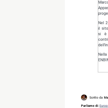
Marc
Appas
proge
Nel 2
il si
si è 
contr
dell'i
Nella
ENBIM
Scritto da
Ma
Parliamo di:
Europ