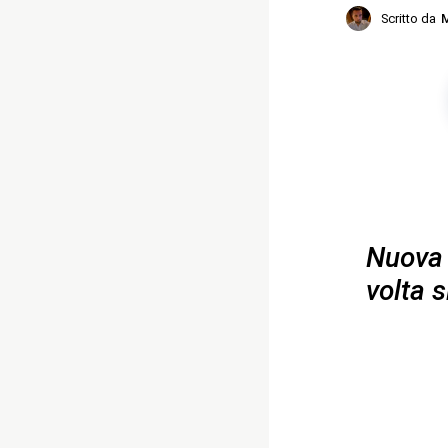
Scritto da
M
Nuova 
volta s