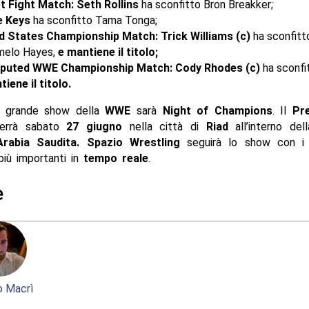
t Fight Match: Seth Rollins
ha sconfitto Bron Breakker;
e Keys
ha sconfitto Tama Tonga;
d States Championship Match: Trick Williams (c)
ha sconfitt
melo Hayes,
e mantiene il titolo;
puted WWE Championship Match: Cody Rhodes (c)
ha sconfi
iene il titolo.
o grande show della
WWE
sarà
Night of Champions
. Il
Pr
terrà sabato
27 giugno
nella città di
Riad
all’interno dell
rabia Saudita
.
Spazio Wrestling
seguirà lo show con 
iù importanti in
tempo reale
.
e
 Macrì