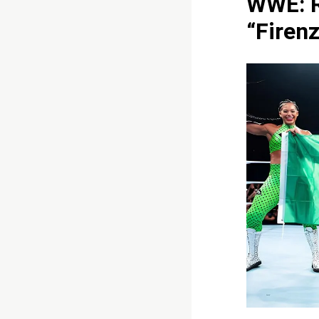
WWE: R
“Firen