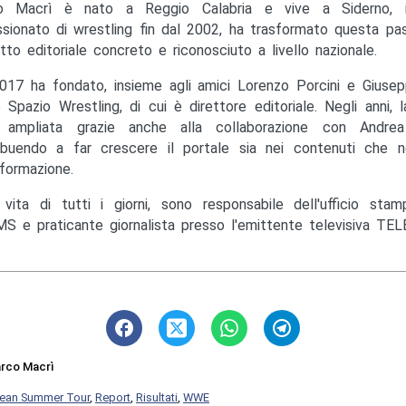
o Macrì è nato a Reggio Calabria e vive a Siderno, in
sionato di wrestling fin dal 2002, ha trasformato questa pas
tto editoriale concreto e riconosciuto a livello nazionale.
017 ha fondato, insieme agli amici Lorenzo Porcini e Giusep
to Spazio Wrestling, di cui è direttore editoriale. Negli anni, 
ampliata grazie anche alla collaborazione con Andrea M
ibuendo a far crescere il portale sia nei contenuti che ne
nformazione.
 vita di tutti i giorni, sono responsabile dell'ufficio st
S e praticante giornalista presso l'emittente televisiva TEL
rco Macrì
ean Summer Tour
,
Report
,
Risultati
,
WWE