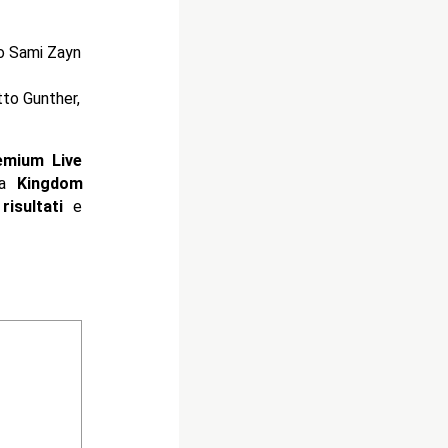
o Sami Zayn
tto Gunther,
emium Live
a
Kingdom
i
risultati
e