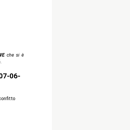
WE
che si è
6.
07-06-
confitto