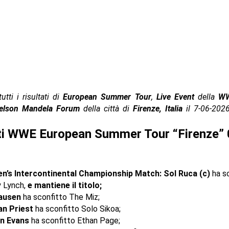
utti i risultati di
European Summer Tour
,
Live Event
della
W
elson Mandela Forum
della città di
Firenze, Italia
il 7-06-202
ti WWE European Summer Tour “Firenze” 
’s Intercontinental Championship Match: Sol Ruca (c)
ha s
 Lynch,
e mantiene il titolo;
ausen
ha sconfitto The Miz;
n Priest
ha sconfitto Solo Sikoa;
n Evans
ha sconfitto Ethan Page;