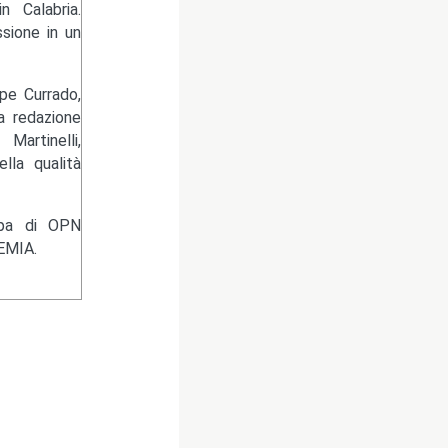
 Calabria.
sione in un
pe Currado,
la redazione
artinelli,
lla qualità
ampa di OPN
EMIA.