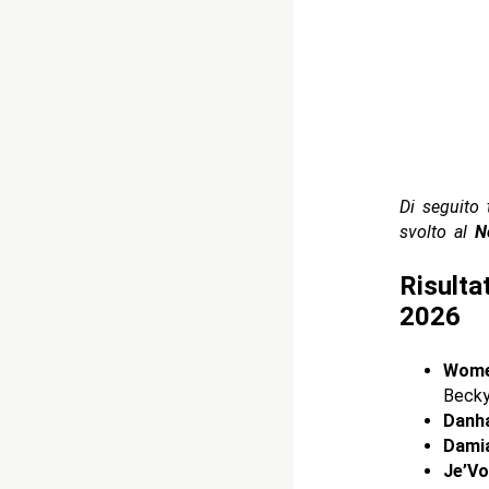
Di seguito t
svolto al
N
Risulta
2026
Women
Becky
Danh
Damia
Je’Vo