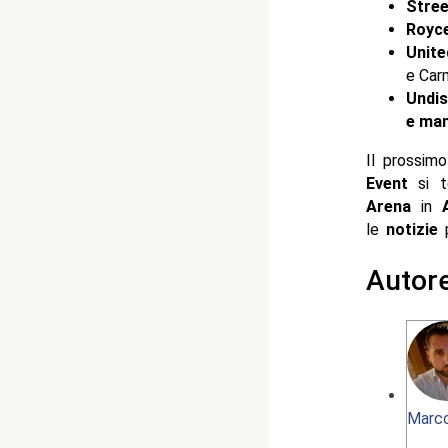
Stree
Royc
Unite
e Car
Undis
e mant
Il prossim
Event
si 
Arena
in
A
le
notizie
p
Autor
Marco