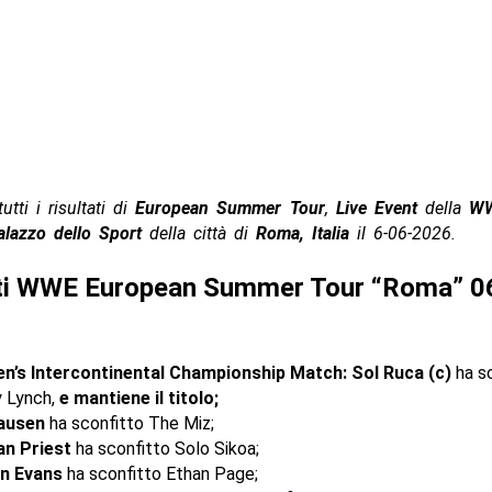
utti i risultati di
European Summer Tour
,
Live Event
della
W
alazzo dello Sport
della città di
Roma, Italia
il 6-06-2026.
ati WWE European Summer Tour “Roma” 0
’s Intercontinental Championship Match: Sol Ruca (c)
ha s
 Lynch,
e mantiene il titolo;
ausen
ha sconfitto The Miz;
n Priest
ha sconfitto Solo Sikoa;
n Evans
ha sconfitto Ethan Page;