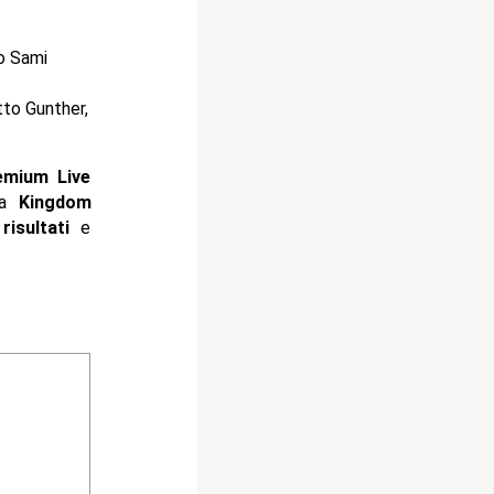
o Sami
tto Gunther,
emium Live
a
Kingdom
i
risultati
e