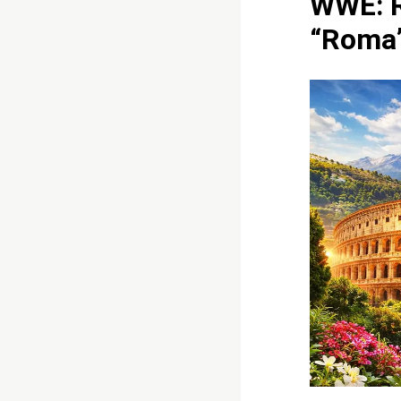
WWE: R
“Roma”