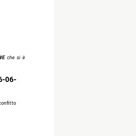
WE
che si è
6-06-
confitto