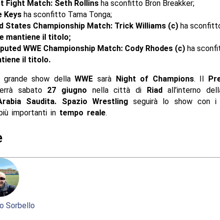
t Fight Match: Seth Rollins
ha sconfitto Bron Breakker;
e Keys
ha sconfitto Tama Tonga;
d States Championship Match: Trick Williams (c)
ha sconfitt
e mantiene il titolo;
puted WWE Championship Match: Cody Rhodes (c)
ha sconfi
iene il titolo.
o grande show della
WWE
sarà
Night of Champions
. Il
Pr
terrà sabato
27 giugno
nella città di
Riad
all’interno dell
rabia Saudita
.
Spazio Wrestling
seguirà lo show con 
iù importanti in
tempo reale
.
e
o Sorbello