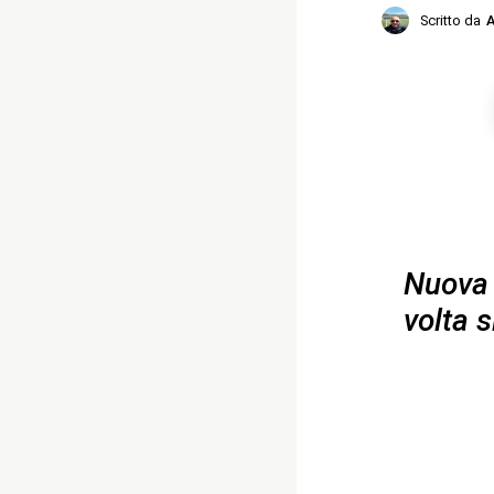
Scritto da
A
Nuova 
volta 