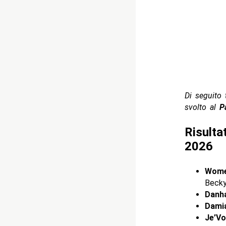
Di seguito t
svolto al
P
Risult
2026
Women
Becky
Danh
Damia
Je’Vo