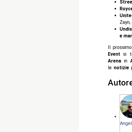
Stree
Royc
Unite
Zayn,
Undis
e mant
Il prossim
Event
si 
Arena
in
A
le
notizie
p
Autor
Angel