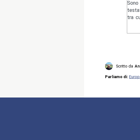
Sono 
testa
tra c
Scritto da
An
Parliamo di:
Europ