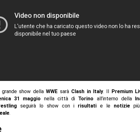
o grande show della
WWE
sarà
Clash in Italy
. Il
Premium Li
nica 31 maggio
nella città di
Torino
all’interno della
In
restling
seguirà lo show con i
risultati
e le
notizie
più
eale
.
e