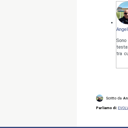
Angel
Sono 
testa
tra c
Scritto da
An
Parliamo di:
EVOL