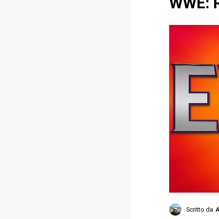
WWE: R
Scritto da
A