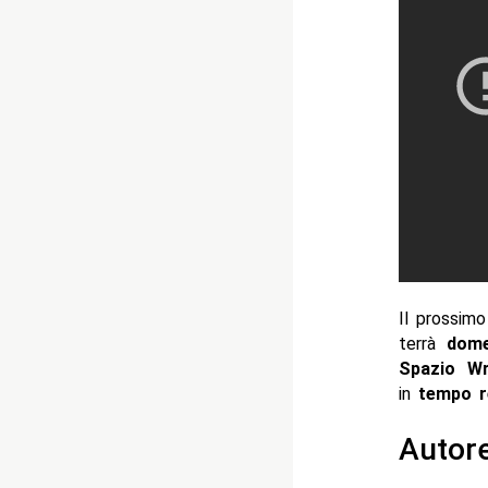
Il prossim
terrà
dome
Spazio W
in
tempo r
Autor