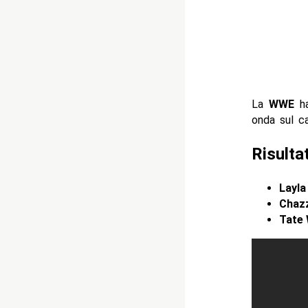
La
WWE
ha
onda sul c
Risult
Layla
Chazz
Tate 