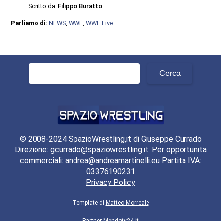
Scritto da
Filippo Buratto
Parliamo di:
NEWS
,
WWE
,
WWE Live
Ricerca
per:
© 2008-2024 SpazioWrestling,it di Giuseppe Currado
Direzione: gcurrado@spaziowrestling.it. Per opportunità
commerciali: andrea@andreamartinelli.eu Partita IVA:
03376190231
Privacy Policy
Template di
Matteo Morreale
Partner
Mondotv24.it