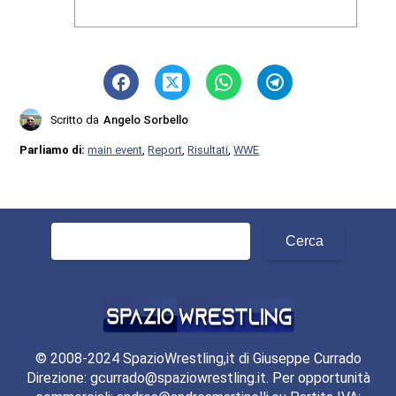
Scritto da
Angelo Sorbello
Parliamo di:
main event
,
Report
,
Risultati
,
WWE
Ricerca
per:
© 2008-2024 SpazioWrestling,it di Giuseppe Currado
Direzione: gcurrado@spaziowrestling.it. Per opportunità