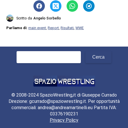
Scritto da
Angelo Sorbello
Parliamo di:
main event
,
Report
,
Risultati
,
WWE
Ricerca
per:
© 2008-2024 SpazioWrestling,it di Giuseppe Currado
Direzione: gcurrado@spaziowrestling.it. Per opportunità
commerciali: andrea@andreamartinelli.eu Partita IVA:
03376190231
Privacy Policy