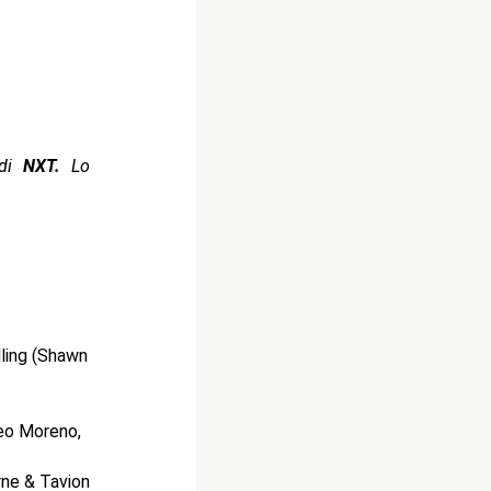
 di
NXT.
Lo
ling (Shawn
eo Moreno,
ne & Tavion