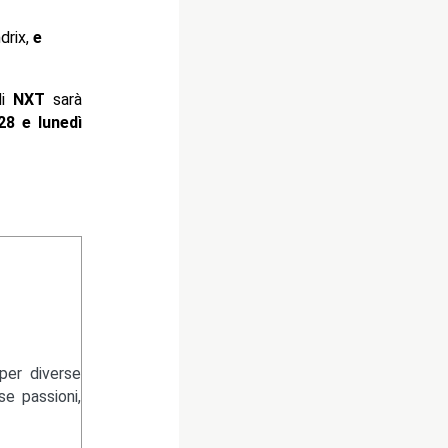
drix,
e
i
NXT
sarà
8 e lunedì
per diverse
se passioni,