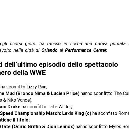
gli scorsi giorni ha messo in scena una nuova puntata
volto nella città di
Orlando
al
Performance Center.
ti dell’ultimo episodio dello spettacolo
nero della WWE
ha sconfitto Lizzy Rain;
he Mud (Bronco Nima & Lucien Price)
hanno sconfitto The Cul
s & Niko Vance);
son Drake
ha sconfitto Tate Wilder;
peed Championship Match: Lexis King (c)
ha sconfitto Rom
iene il titolo;
tate (Osiris Griffin & Dion Lennox)
hanno sconfitto Myles Bor