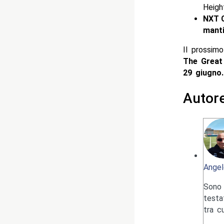
Heigh
NXT C
mantie
Il prossim
The Great
29 giugno.
Autor
Angel
Sono 
testa
tra c