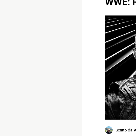
WWE: R
Scritto da
A