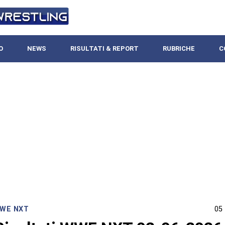
O
NEWS
RISULTATI & REPORT
RUBRICHE
C
WE NXT
05