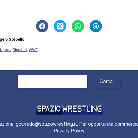
gelo Sorbello
Report
,
Risultati
,
WWE
Ricerca
per:
ezione: gcurrado@spaziowrestling.it. Per opportunità commercia
Privacy Policy