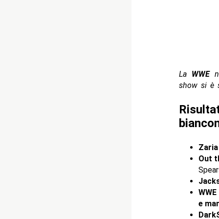
La
WWE
ne
show si è s
Risulta
bianco
Zaria
Out t
Spear
Jack
WWE S
e mant
DarkS