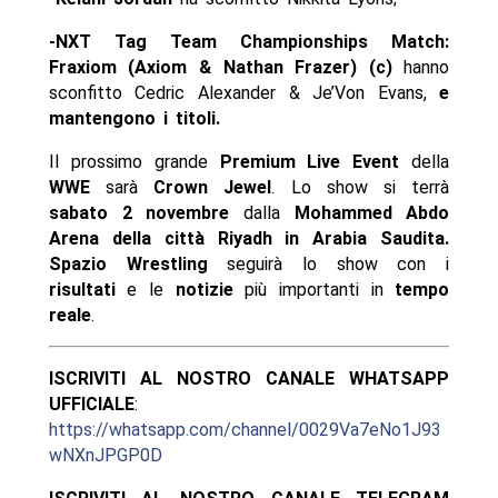
-NXT Tag Team Championships Match:
Fraxiom (Axiom & Nathan Frazer) (c)
hanno
sconfitto Cedric Alexander & Je’Von Evans,
e
mantengono i titoli.
Il prossimo grande
Premium Live Event
della
WWE
sarà
Crown Jewel
. Lo show si terrà
sabato 2 novembre
dalla
Mohammed Abdo
Arena della città Riyadh in Arabia Saudita
.
Spazio Wrestling
seguirà lo show con i
risultati
e le
notizie
più importanti in
tempo
reale
.
ISCRIVITI AL NOSTRO CANALE WHATSAPP
UFFICIALE
:
https://whatsapp.com/channel/0029Va7eNo1J93
wNXnJPGP0D