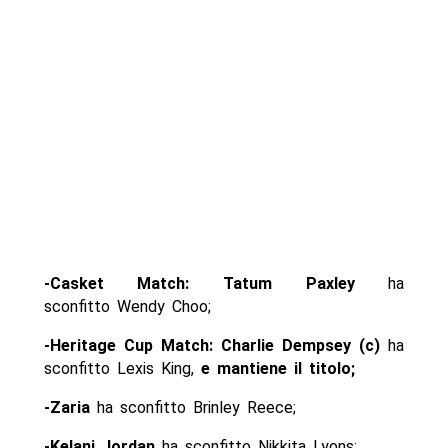
-Casket Match: Tatum Paxley
ha
sconfitto Wendy Choo;
-Heritage Cup Match: Charlie Dempsey (c)
ha
sconfitto Lexis King,
e mantiene il titolo;
-Zaria
ha sconfitto Brinley Reece;
-Kelani Jordan
ha sconfitto Nikkita Lyons;