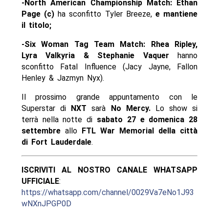
-North American Championship Match: Ethan
Page (c)
ha sconfitto Tyler Breeze,
e mantiene
il titolo;
-Six Woman Tag Team Match: Rhea Ripley,
Lyra Valkyria & Stephanie Vaquer
hanno
sconfitto Fatal Influence (Jacy Jayne, Fallon
Henley & Jazmyn Nyx).
Il prossimo grande appuntamento con le
Superstar di
NXT
sarà
No Mercy.
Lo show si
terrà nella notte di
sabato 27 e domenica 28
settembre
allo
FTL War Memorial della città
di Fort Lauderdale
.
ISCRIVITI AL NOSTRO CANALE WHATSAPP
UFFICIALE
:
https://whatsapp.com/channel/0029Va7eNo1J93
wNXnJPGP0D