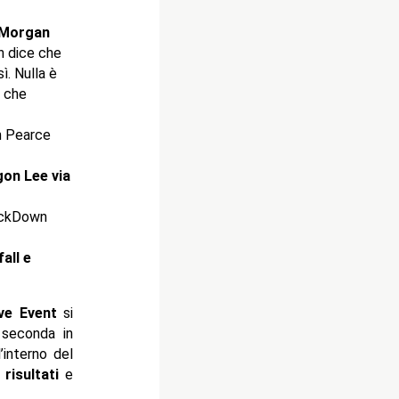
 Morgan
n dice che
ì. Nulla è
e che
m Pearce
on Lee via
ackDown
all e
ve Event
si
seconda in
l’interno del
i
risultati
e