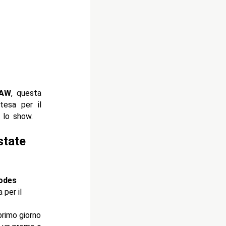
RAW
, questa
tesa per il
 lo show.
state
odes
 per il
primo giorno