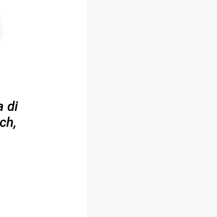
 di
ch,