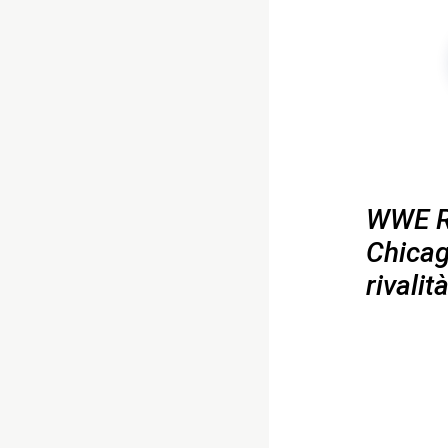
WWE RA
Chicag
rivalit