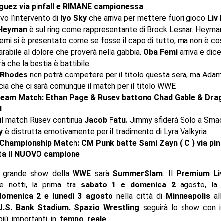
guez via pinfall e RIMANE campionessa
vo l’intervento di
Iyo Sky
che arriva per mettere fuori gioco
Liv
 Heyman
è sul ring come rappresentante di Brock Lesnar. Heyma
mi si è presentato come se fosse il capo di tutto, ma non è cos
abile al dolore che proverà nella gabbia.
Oba Femi
arriva e dic
à che la bestia è battibile
 Rhodes
non potrà competere per il titolo questa sera, ma Ada
cia che ci sarà comunque il match per il titolo WWE
eam Match: Ethan Page & Rusev battono Chad Gable & Drag
l
il match Rusev continua
Jacob Fatu.
Jimmy sfiderà Solo a Sm
y
è distrutta emotivamente per il tradimento di Lyra Valkyria
hampionship Match: CM Punk batte Sami Zayn ( C ) via pinf
ta il NUOVO campione
o grande show della
WWE
sarà
SummerSlam
. Il
Premium Li
e notti, la prima tra
sabato 1 e domenica 2
agosto, la 
domenica 2 e lunedì 3 agosto
nella città di
Minneapolis
al
.S. Bank Stadium.
Spazio Wrestling
seguirà lo show con 
iù importanti in
tempo reale
.