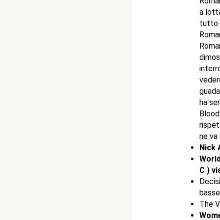
Roman
a lott
tutto 
Roman,
Roman
dimost
interr
veder
guadag
ha sem
Bloodl
rispet
ne va
Nick 
World
C ) v
Decisi
basse
The V
Women