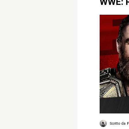
WWE: R
Scritto da
F