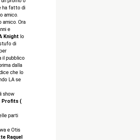
e un promo o
 ha fatto di
uo amico.
o amico. Ora
nni e
A Knight
lo
stufo di
per
 il pubblico
prima dalla
 dice che lo
ando LA se
li show
Profits (
le parti
wa e Otis
tte Raquel