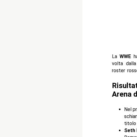
La
WWE
ha
volta dall
roster ross
Risulta
Arena d
Nel p
schian
titolo
Seth 