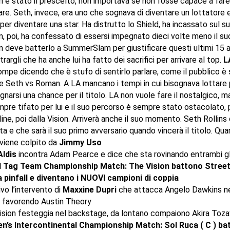
 è stato il prescelto, non importava se non fosse capace a far
are. Seth, invece, era uno che sognava di diventare un lottatore e
per diventare una star. Ha distrutto lo Shield, ha incassato sul s
 poi, ha confessato di essersi impegnato dieci volte meno il su
 deve batterlo a SummerSlam per giustificare questi ultimi 15 a
rargli che ha anche lui ha fatto dei sacrifici per arrivare al top.
L
ompe dicendo che è stufo di sentirlo parlare, come il pubblico è 
e Seth vs Roman. A LA mancano i tempi in cui bisognava lottare 
narsi una chance per il titolo. LA non vuole fare il nostalgico, ma
pre tifato per lui e il suo percorso è sempre stato ostacolato, 
ine, poi dalla Vision. Arriverà anche il suo momento. Seth Rollins
ta e che sarà il suo primo avversario quando vincerà il titolo. Qu
 viene colpito da
Jimmy Uso
Aldis
incontra Adam Pearce e dice che sta rovinando entrambi g
 Tag Team Championship Match: The Vision battono Street 
ia pinfall e diventano i NUOVI campioni di coppia
vo l’intervento di
Maxxine Dupri
che attacca Angelo Dawkins nel
 favorendo Austin Theory
ision festeggia nel backstage, da lontano compaiono Akira Toza
’s Intercontinental Championship Match: Sol Ruca ( C ) ba