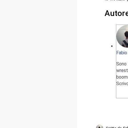
Autor
Fabio
Sono 
wrest
boom 
Scriv