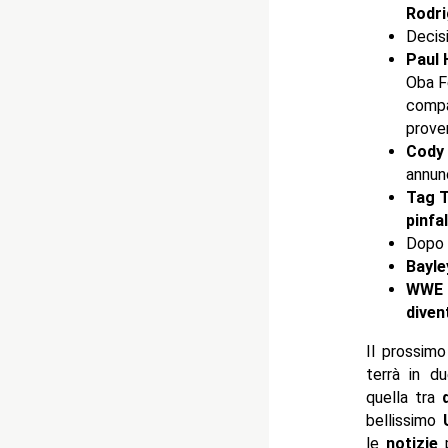
Rodri
Decisi
Paul
Oba Fe
compar
prover
Cody
annun
Tag T
pinfal
Dopo 
Bayle
WWE C
diven
Il prossim
terrà in du
quella tra
bellissimo
U
le
notizie
p