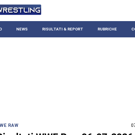
O
NEWS
RISULTATI & REPORT
RUBRICHE
C
WE RAW
0