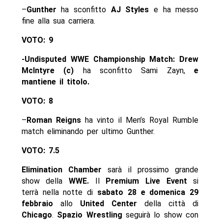
–
Gunther
ha sconfitto
AJ Styles
e ha messo
fine alla sua carriera.
VOTO: 9
-Undisputed WWE Championship Match:
Drew
McIntyre (c)
ha sconfitto Sami Zayn,
e
mantiene il titolo.
VOTO: 8
–
Roman Reigns
ha vinto il Men’s Royal Rumble
match eliminando per ultimo Gunther.
VOTO: 7.5
Elimination Chamber
sarà il prossimo grande
show della
WWE.
Il
Premium Live Event
si
terrà nella notte di
sabato 28 e domenica 29
febbraio
allo
United Center
della città di
Chicago
.
Spazio Wrestling
seguirà lo show con