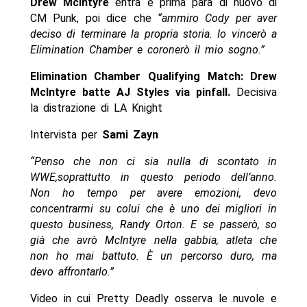
Drew McIntyre
entra e prima para di nuovo di
CM Punk, poi dice che
“ammiro Cody per aver
deciso di terminare la propria storia. Io vincerò a
Elimination Chamber e coronerò il mio sogno.”
Elimination Chamber Qualifying Match: Drew
McIntyre batte AJ Styles via pinfall.
Decisiva
la distrazione di LA Knight
Intervista per
Sami Zayn
“Penso che non ci sia nulla di scontato in
WWE,soprattutto in questo periodo dell’anno.
Non ho tempo per avere emozioni, devo
concentrarmi su colui che è uno dei migliori in
questo business, Randy Orton. E se passerò, so
già che avrò McIntyre nella gabbia, atleta che
non ho mai battuto. È un percorso duro, ma
devo affrontarlo.”
Video in cui Pretty Deadly osserva le nuvole e