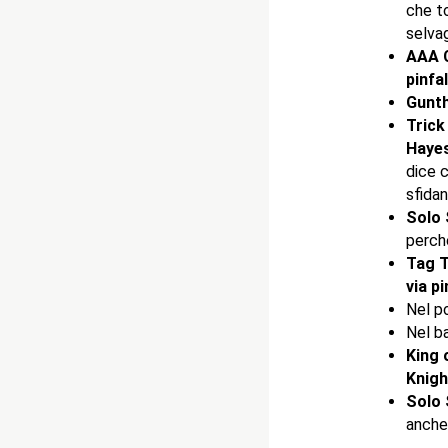
che to
selvag
AAA C
pinfa
Gunt
Trick
Hayes
dice c
sfidan
Solo 
perché
Tag T
via pi
Nel p
Nel b
King 
Knigh
Solo 
anch