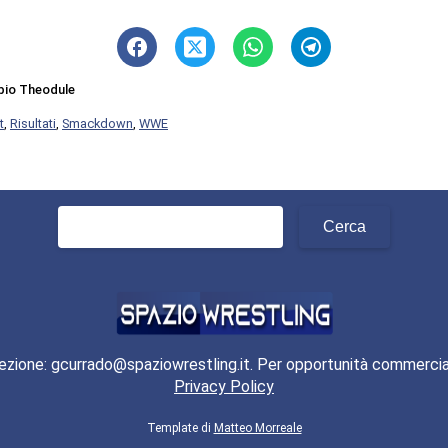
bio Theodule
t
,
Risultati
,
Smackdown
,
WWE
Ricerca
per:
ezione: gcurrado@spaziowrestling.it. Per opportunità commercia
Privacy Policy
Template di
Matteo Morreale