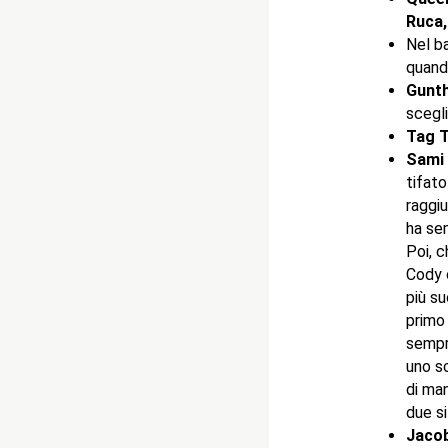
Ruca,
Nel b
quand
Gunt
scegli
Tag T
Sami
tifato
raggiu
ha se
Poi, c
Cody c
più su
primo 
sempr
uno sc
di man
due si
Jacob