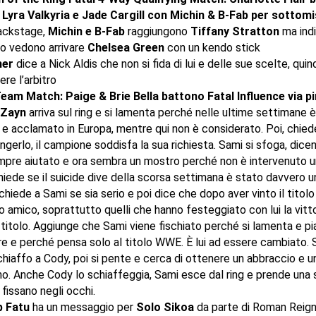
 Lyra Valkyria e Jade Cargill con Michin & B-Fab per sottom
ackstage,
Michin e B-Fab
raggiungono
Tiffany Stratton
ma ind
o vedono arrivare
Chelsea Green
con un kendo stick
her
dice a Nick Aldis che non si fida di lui e delle sue scelte, quind
ere l’arbitro
eam Match: Paige & Brie Bella battono Fatal Influence via pi
 Zayn
arriva sul ring e si lamenta perché nelle ultime settimane 
 e acclamato in Europa, mentre qui non è considerato. Poi, chie
ngerlo, il campione soddisfa la sua richiesta. Sami si sfoga, dice
mpre aiutato e ora sembra un mostro perché non è intervenuto un
hiede se il suicide dive della scorsa settimana è stato davvero u
hiede a Sami se sia serio e poi dice che dopo aver vinto il titol
o amico, soprattutto quelli che hanno festeggiato con lui la vitto
titolo. Aggiunge che Sami viene fischiato perché si lamenta e p
e e perché pensa solo al titolo WWE. È lui ad essere cambiato. S
hiaffo a Cody, poi si pente e cerca di ottenere un abbraccio e u
o. Anche Cody lo schiaffeggia, Sami esce dal ring e prende una s
 fissano negli occhi.
 Fatu
ha un messaggio per
Solo Sikoa
da parte di Roman Reign