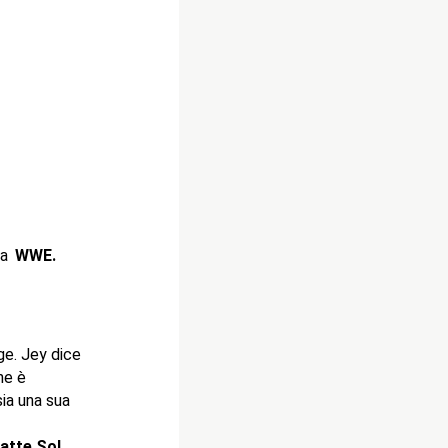
la
WWE.
e. Jey dice
he è
ia una sua
batte Sol