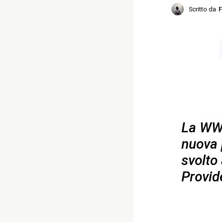
Scritto da
F
La WWE
nuova 
svolto 
Provid