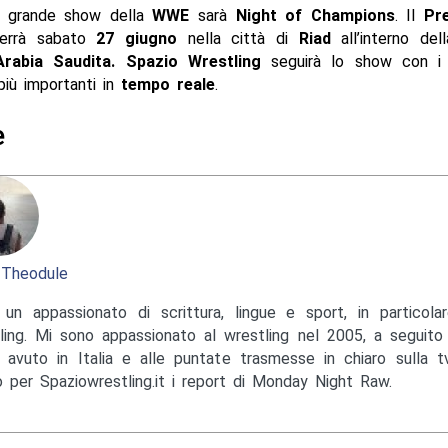
o grande show della
WWE
sarà
Night of Champions
. Il
Pr
terrà sabato
27 giugno
nella città di
Riad
all’interno dell
rabia Saudita
.
Spazio Wrestling
seguirà lo show con 
iù importanti in
tempo reale
.
e
 Theodule
un appassionato di scrittura, lingue e sport, in particola
ling. Mi sono appassionato al wrestling nel 2005, a seguito
avuto in Italia e alle puntate trasmesse in chiaro sulla tv
o per Spaziowrestling.it i report di Monday Night Raw.