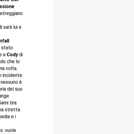
issione
ietreggiano
i sarà lui a
nfall
è stato
de a
Cody
di
ndo che lo
a volta.
n incidente.
o nessuno è
ria del suo
iange
ami tira
na stretta
edia e i
s: vuole