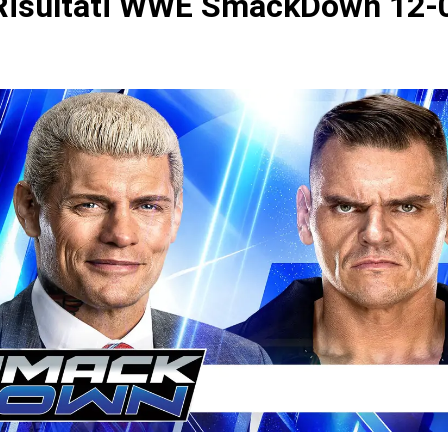
isultati WWE SmackDown 12-