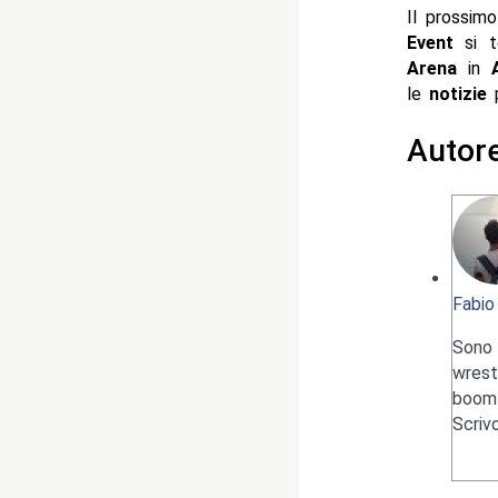
Il prossim
Event
si 
Arena
in
A
le
notizie
p
Autor
Fabio
Sono 
wrest
boom 
Scriv