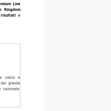
emium Live
a
Kingdom
i
risultati
e
re calcio e
 del grande
 nazionale.