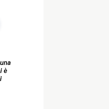
 una
i è
i