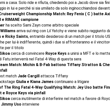
rni a casa. Solo ride e rifiuta, chiedendo poi a Jacob dove sia fini
gio in lui e perché si sia umiliato da solo inginocchiandosi davant
ruiserweight Championship Match: Rey Fenix ( C ) batte Ax
ll e RIMANE campione
her
ha scelto Sami Zayn come arbitro speciale
 Williams
arriva sul ring con Lil Yatchy e viene subito raggiunto 
 e Ricky Saints
, entrambi desiderosi di un match per il titolo US
he per lui è indifferente, quindi i due si affronteranno e il vincitor
te per il titolo
Sikoa
cerca di convincere
Royce Keys
a unirsi a MFT e lo mette
 Fatu interverrà nel Fatal 4-Way di questa sera
eam Match: Michin & B-Fab battono Tiffany Stratton & Che
nfall
ost match
Jade Cargill
attacca Tiffany
ackstage
Giulia e Kiana James
continuano a litigare
of The Ring Fatal 4-Way Qualifying Match: Jey Uso batte Fin
t e Royce Keys via pinfall
Sikoa
cerca inutilmente di interferire nel match a favore di Roy
e
Jimmy Uso
interviene