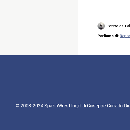
Scritto da
Fa
Parliamo di:
Repor
© 2008-2024 SpazioWrestling,it di Giuseppe Currado Dir