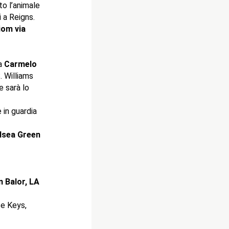
to l’animale
i a Reigns.
iom via
da
Carmelo
. Williams
e sarà lo
 in guardia
lsea Green
n Balor, LA
ce Keys,