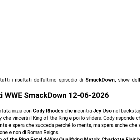
utti i risultati dell’ultimo episodio di
SmackDown,
show del
ati WWE SmackDown 12-06-2026
tata inizia con
Cody Rhodes
che incontra
Jey Uso
nel backstag
 che vincerà il King of the Ring e poi lo sfiderà. Cody risponde c
nta e spera che succeda perché lo merita, ma spera anche che s
ione e non di Roman Reigns.
 of the Ring Fatal 4-Way Qualifying Match: Charlotte Flair 