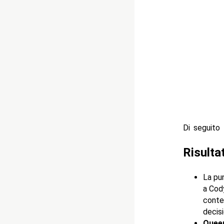
Di seguito t
Risult
La pun
a Cody
conte
decis
Queen