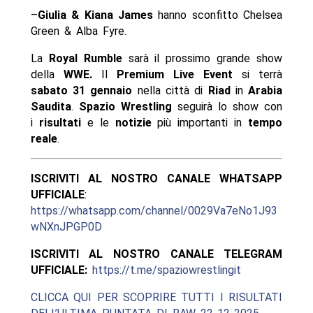
–
Giulia & Kiana James
hanno sconfitto Chelsea
Green & Alba Fyre.
La
Royal Rumble
sarà il prossimo grande show
della
WWE.
Il
Premium Live Event
si terrà
sabato 31 gennaio
nella città di
Riad
in
Arabia
Saudita
.
Spazio Wrestling
seguirà lo show con
i
risultati
e le
notizie
più importanti in
tempo
reale
.
ISCRIVITI AL NOSTRO CANALE WHATSAPP
UFFICIALE
:
https://whatsapp.com/channel/0029Va7eNo1J93
wNXnJPGP0D
ISCRIVITI AL NOSTRO CANALE TELEGRAM
UFFICIALE:
https://t.me/spaziowrestlingit
CLICCA QUI PER SCOPRIRE TUTTI I RISULTATI