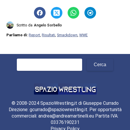
Scritto da
Angelo Sorbello
Parliamo di:
Report
,
Risultati
,
Smackdown
,
WWE
Ricerca
per:
© 2008-2024 SpazioWrestling,it di Giuseppe Currado
Direzione: gcurrado@spaziowrestling.it. Per opportunità
commerciali: andrea@andreamartinelli.eu Partita IVA:
03376190231
Privacy Policy