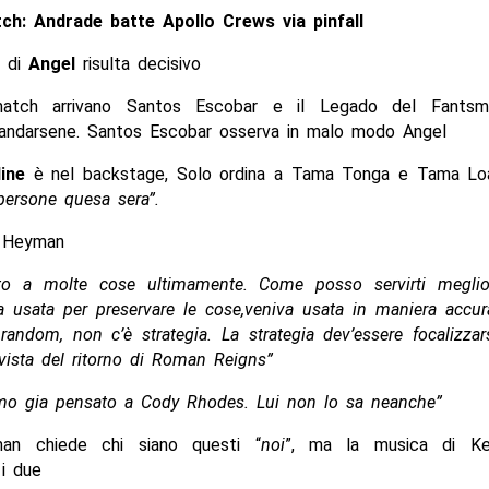
ch: Andrade batte Apollo Crews via pinfall
o di
Angel
risulta decisivo
atch arrivano Santos Escobar e il Legado del Fantsm
 andarsene. Santos Escobar osserva in malo modo Angel
ine
è nel backstage, Solo ordina a Tama Tonga e Tama L
persone quesa sera”.
l Heyman
to a molte cose ultimamente. Come posso servirti meglio
a usata per preservare le cose,veniva usata in maniera accu
random, non c’è strategia. La strategia dev’essere focalizza
vista del ritorno di Roman Reigns”
mo gia pensato a Cody Rhodes. Lui non lo sa neanche”
an chiede chi siano questi “
noi
”, ma la musica di K
 i due