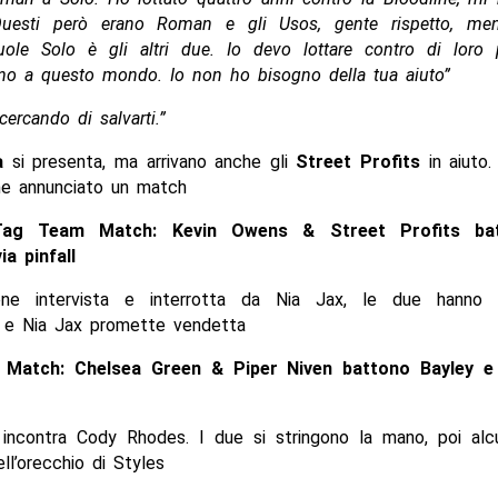
Questi però erano Roman e gli Usos, gente rispetto, me
ole Solo è gli altri due. Io devo lottare contro di loro
no a questo mondo. Io non ho bisogno della tua aiuto”
cercando di salvarti.”
oa
si presenta, ma arrivano anche gli
Street Profits
in aiuto.
ene annunciato un match
Tag Team Match: Kevin Owens & Street Profits ba
ia pinfall
ene intervista e interrotta da Nia Jax, le due hanno 
 e Nia Jax promette vendetta
Match: Chelsea Green & Piper Niven battono Bayley e
s
incontra Cody Rhodes. I due si stringono la mano, poi alcu
ll’orecchio di Styles