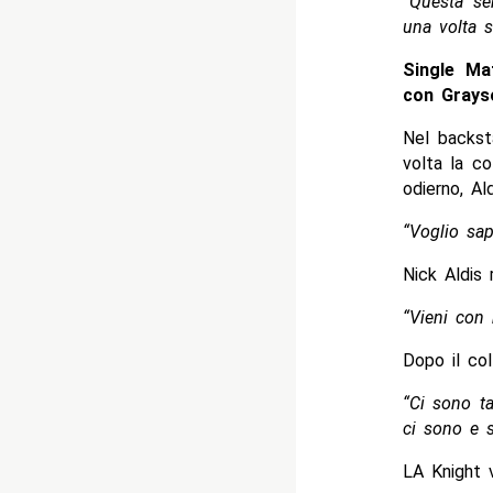
“Questa ser
una volta s
Single Ma
con Grayso
Nel backst
volta la c
odierno, Al
“Voglio sa
Nick Aldis 
“Vieni con
Dopo il col
“Ci sono t
ci sono e s
LA Knight v