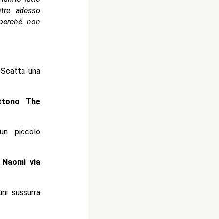
ntre adesso
 perché non
 Scatta una
ttono The
un piccolo
 Naomi via
ni sussurra