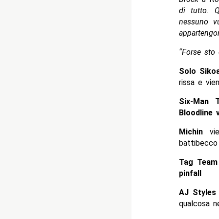
di tutto. 
nessuno vu
appartengo
“Forse sto 
Solo Sik
rissa e vi
Six-Man 
Bloodline v
Michin
vi
battibecco
Tag Team 
pinfall
AJ Style
qualcosa ne