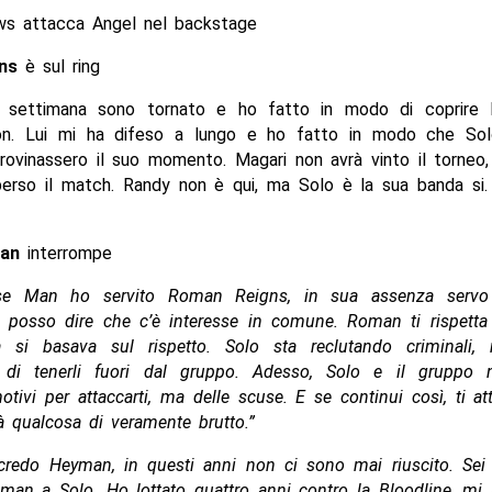
ws attacca Angel nel backstage
ens
è sul ring
 settimana sono tornato e ho fatto in modo di coprire 
on. Lui mi ha difeso a lungo e ho fatto in modo che Sol
rovinassero il suo momento. Magari non avrà vinto il torneo
perso il match. Randy non è qui, ma Solo è la sua banda si.
man
interrompe
e Man ho servito Roman Reigns, in sua assenza servo
e posso dire che c’è interesse in comune. Roman ti rispetta 
 si basava sul rispetto. Solo sta reclutando criminali,
 di tenerli fuori dal gruppo. Adesso, Solo e il gruppo 
tivi per attaccarti, ma delle scuse. E se continui così, ti a
 qualcosa di veramente brutto.”
 credo Heyman, in questi anni non ci sono mai riuscito. Sei
man a Solo. Ho lottato quattro anni contro la Bloodline, mi 