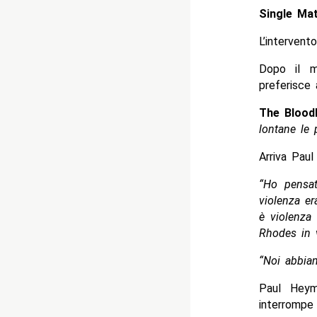
Single Mat
L’intervent
Dopo il m
preferisce
The Bloodl
lontane le 
Arriva Pau
“Ho pensa
violenza er
è violenza 
Rhodes in 
“Noi abbia
Paul Heym
interrompe