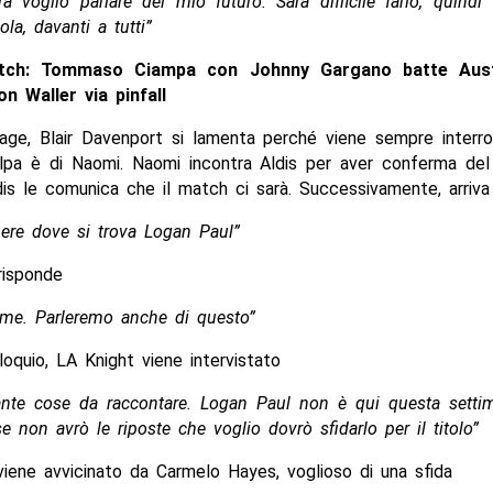
a voglio parlare del mio futuro. Sarà difficile farlo, quindi 
ola, davanti a tutti”
tch: Tommaso Ciampa con Johnny Gargano batte Aus
n Waller via pinfall
age, Blair Davenport si lamenta perché viene sempre interro
olpa è di Naomi. Naomi incontra Aldis per aver conferma de
dis le comunica che il match ci sarà. Successivamente, arriv
pere dove si trova Logan Paul”
risponde
 me. Parleremo anche di questo”
loquio, LA Knight viene intervistato
ante cose da raccontare. Logan Paul non è qui questa setti
e non avrò le riposte che voglio dovrò sfidarlo per il titolo”
iene avvicinato da Carmelo Hayes, voglioso di una sfida