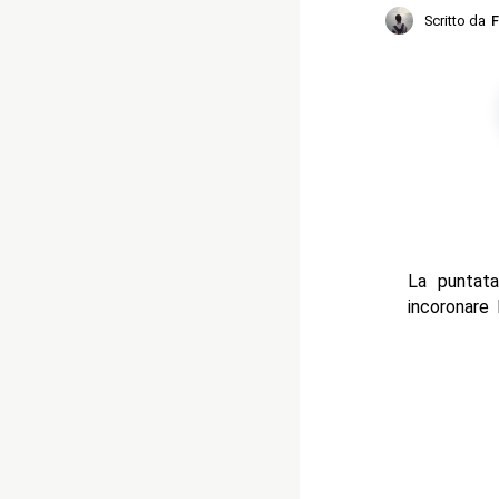
Scritto da
F
La puntat
incoronare