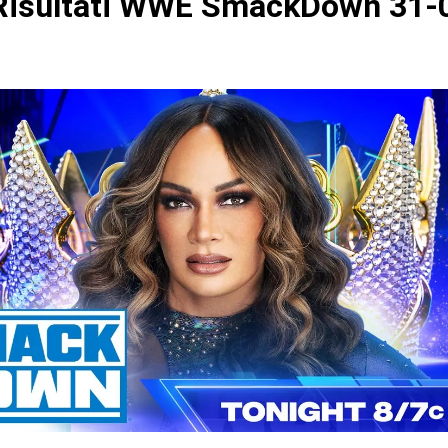
isultati WWE SmackDown 31-