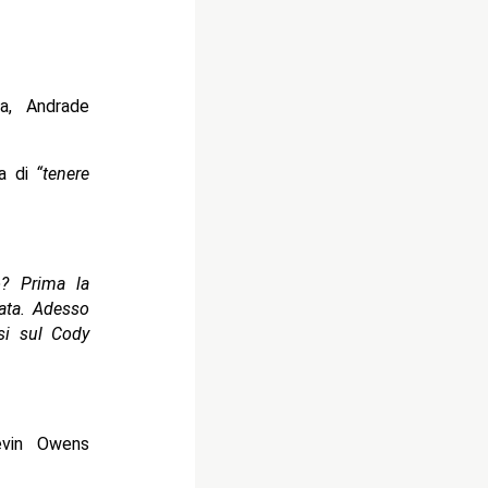
a, Andrade
oa di
“tenere
? Prima la
rata. Adesso
rsi sul Cody
evin Owens