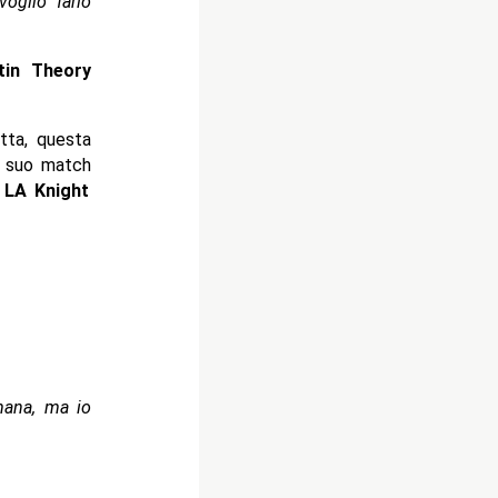
voglio farlo
tin Theory
tta, questa
l suo match
a
LA Knight
mana, ma io