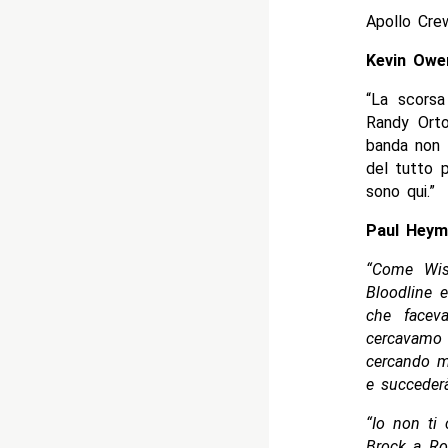
Apollo Cre
Kevin Ow
“La scorsa
Randy Ort
banda non 
del tutto 
sono qui.”
Paul Hey
“Come Wis
Bloodline 
che faceva
cercavamo
cercando mo
e succederà
“Io non ti
Brock a Ro