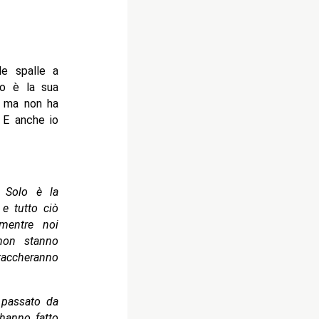
le spalle a
o è la sua
, ma non ha
 E anche io
 Solo è la
e tutto ciò
 mentre noi
non stanno
ttaccheranno
 passato da
hanno fatto