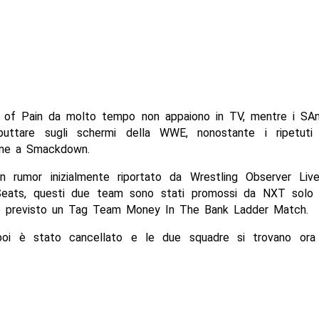
s of Pain da molto tempo non appaiono in TV, mentre i SAn
buttare sugli schermi della WWE, nonostante i ripetuti 
ione a Smackdown.
 rumor inizialmente riportato da Wrestling Observer Li
Seats, questi due team sono stati promossi da NXT solo 
te previsto un Tag Team Money In The Bank Ladder Match.
poi è stato cancellato e le due squadre si trovano ora