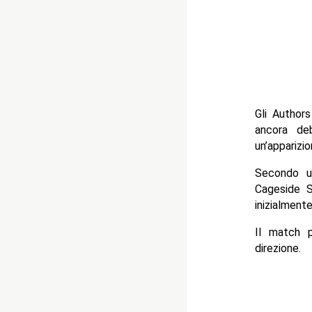
Gli Author
ancora de
un’appariz
Secondo un
Cageside 
inizialmen
Il match 
direzione.