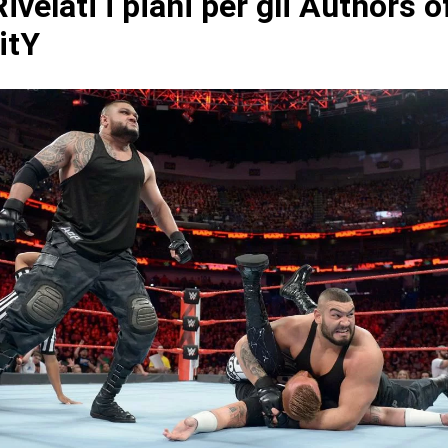
velati i piani per gli Authors o
itY