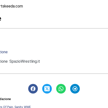
rtskeeda.com
e
ione
ione SpazioWrestling.it
dazione
rs Of Pain
,
Sanity
,
WWE