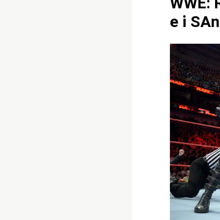
WWE: Ri
e i SAn