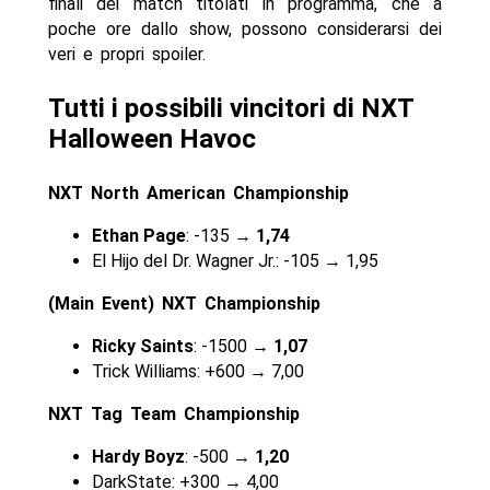
finali dei match titolati in programma, che a
poche ore dallo show, possono considerarsi dei
veri e propri spoiler.
Tutti i possibili vincitori di NXT
Halloween Havoc
NXT North American Championship
Ethan Page
: -135 →
1,74
El Hijo del Dr. Wagner Jr.: -105 → 1,95
(Main Event) NXT Championship
Ricky Saints
: -1500 →
1,07
Trick Williams: +600 → 7,00
NXT Tag Team Championship
Hardy Boyz
: -500 →
1,20
DarkState: +300 → 4,00