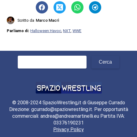
Scritto da
Marco Macrì
Parliamo di:
Halloween Havoc
,
NXT
,
WWE
Ricerca
per:
© 2008-2024 SpazioWrestling,it di Giuseppe Currado
Direzione: gcurrado@spaziowrestling.it. Per opportunità
commerciali: andrea@andreamartinelli.eu Partita IVA:
03376190231
Privacy Policy