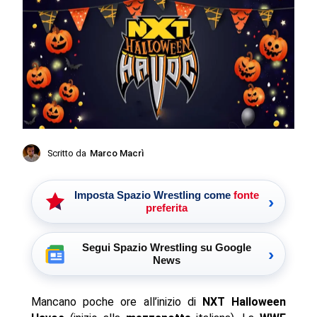
Scritto da
Marco Macrì
Imposta Spazio Wrestling come
fonte
›
preferita
Segui Spazio Wrestling su Google
›
News
Mancano poche ore all’inizio di
NXT Halloween