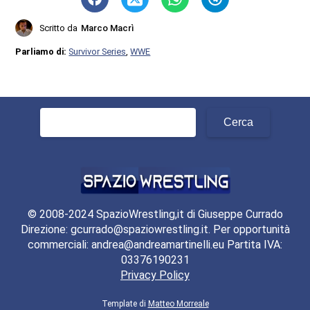
Scritto da
Marco Macrì
Parliamo di:
Survivor Series
,
WWE
Ricerca
per:
© 2008-2024 SpazioWrestling,it di Giuseppe Currado
Direzione: gcurrado@spaziowrestling.it. Per opportunità
commerciali: andrea@andreamartinelli.eu Partita IVA:
03376190231
Privacy Policy
Template di
Matteo Morreale