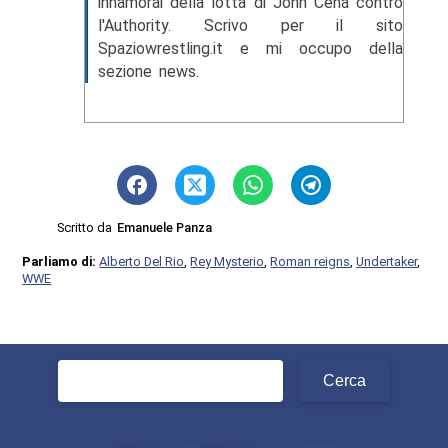
innamorai della lotta di John Cena contro
l'Authority. Scrivo per il sito
Spaziowrestling.it e mi occupo della
sezione news.
Scritto da
Emanuele Panza
Parliamo di:
Alberto Del Rio
,
Rey Mysterio
,
Roman reigns
,
Undertaker
,
WWE
Ricerca
per: