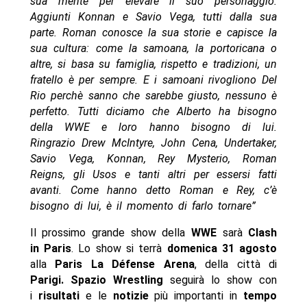
sua mente per elevare il suo personaggio.
Aggiunti Konnan e Savio Vega, tutti dalla sua
parte. Roman conosce la sua storie e capisce la
sua cultura: come la samoana, la portoricana o
altre, si basa su famiglia, rispetto e tradizioni, un
fratello è per sempre. E i samoani rivogliono Del
Rio perchè sanno che sarebbe giusto, nessuno è
perfetto. Tutti diciamo che Alberto ha bisogno
della WWE e loro hanno bisogno di lui.
Ringrazio Drew McIntyre, John Cena, Undertaker,
Savio Vega, Konnan, Rey Mysterio, Roman
Reigns, gli Usos e tanti altri per essersi fatti
avanti. Come hanno detto Roman e Rey, c’è
bisogno di lui, è il momento di farlo tornare”
Il prossimo grande show della
WWE
sarà
Clash
in Paris
. Lo show si terrà
domenica 31 agosto
alla
Paris La Défense Arena
, della città di
Parigi. Spazio Wrestling
seguirà lo show con
i
risultati
e le
notizie
più importanti in
tempo