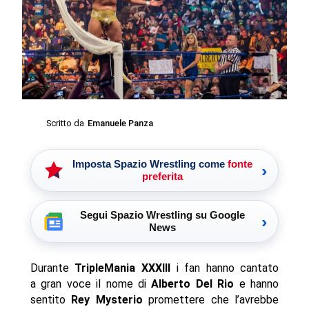
Scritto da
Emanuele Panza
Imposta Spazio Wrestling come
fonte
›
preferita
Segui Spazio Wrestling su Google
›
News
Durante
TripleMania XXXIII
i fan hanno cantato
a gran voce il nome di
Alberto Del Rio
e hanno
sentito
Rey Mysterio
promettere che l’avrebbe