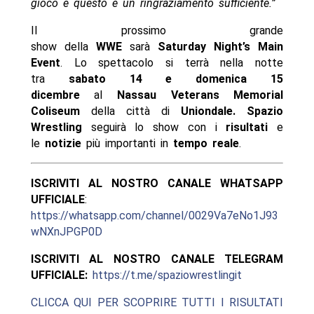
gioco e questo è un ringraziamento sufficiente.”
Il prossimo grande
show della
WWE
sarà
Saturday Night’s Main
Event
. Lo spettacolo si terrà nella notte
tra
sabato 14 e domenica 15
dicembre
al
Nassau Veterans Memorial
Coliseum
della città di
Uniondale. Spazio
Wrestling
seguirà lo show con i
risultati
e
le
notizie
più importanti in
tempo reale
.
ISCRIVITI AL NOSTRO CANALE WHATSAPP
UFFICIALE
:
https://whatsapp.com/channel/0029Va7eNo1J93
wNXnJPGP0D
ISCRIVITI AL NOSTRO CANALE TELEGRAM
UFFICIALE:
https://t.me/spaziowrestlingit
CLICCA QUI PER SCOPRIRE TUTTI I RISULTATI