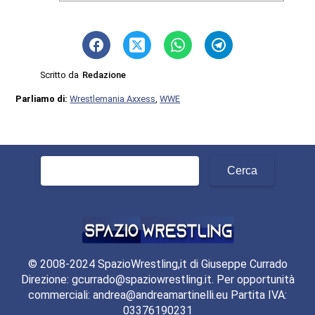
Scritto da
Redazione
Parliamo di:
Wrestlemania Axxess
,
WWE
Ricerca
per:
© 2008-2024 SpazioWrestling,it di Giuseppe Currado
Direzione: gcurrado@spaziowrestling.it. Per opportunità
commerciali: andrea@andreamartinelli.eu Partita IVA:
03376190231