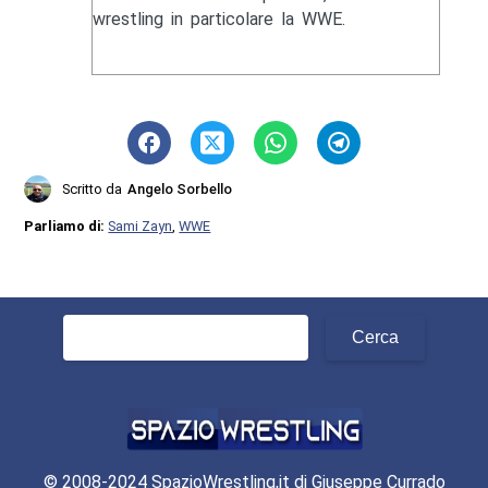
wrestling in particolare la WWE.
Scritto da
Angelo Sorbello
Parliamo di:
Sami Zayn
,
WWE
Ricerca
per:
© 2008-2024 SpazioWrestling,it di Giuseppe Currado