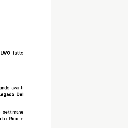
e
LWO
fatto
ando avanti
Legado Del
re settimane
rto Rico
è