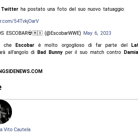
u
Twitter
ha postato una foto del suo nuovo tatuaggio:
er.com/54TvkjOarV
S ESCOBAR💀🇲🇽 (@EscobarWWE)
May 6, 2023
ire che
Escobar
è molto orgoglioso di far parte del
La
rà all’angolo di
Bad Bunny
per il suo match contro
Damia
INGSIDENEWS.COM
e
a Vito Cautela