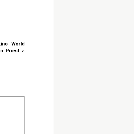
tino World
n Priest
a