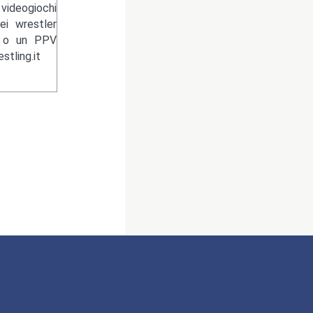
videogiochi
ei wrestler
n o un PPV
tling.it