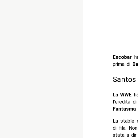
Escobar
ha
prima di
Ba
Santos 
La
WWE
ha
l’eredità d
Fantasma
p
La stable è
di fila. N
stata a dir