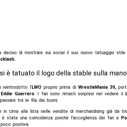
 deciso di mostrare sui social il suo nuovo tatuaggio stil
cklash.
si è tatuato il logo della stable sulla mano
 reintrodotto l’
LWO
proprio prima di
WrestleMania 39,
port
i
Eddie Guerrero
. I fan sono rimasti sorpresi nel vedere il
assare tra le fila dei buoni.
 in cima alla lista nelle vendite di merchandising già da t
on è stata una coincidenza poiché l’accoglienza dei fan a
Po
 poco positiva.