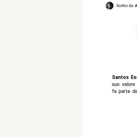
Scritto da
A
Santos Es
suo valor
fa parte d