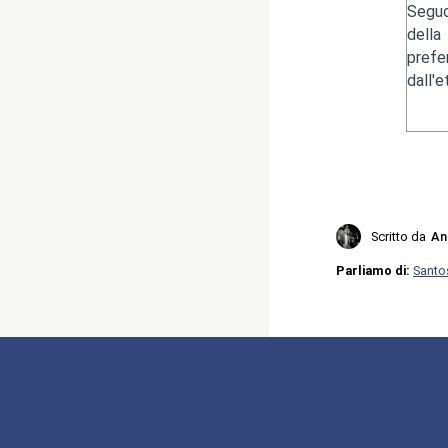
Seguo
della
pref
dall'
Scritto da
An
Parliamo di:
Santo