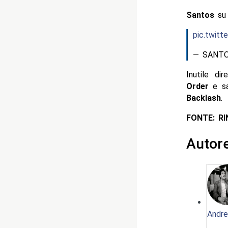
Santos
s
pic.twitt
— SANTO
Inutile d
Order
e sa
Backlash
.
FONTE: R
Autor
Andre