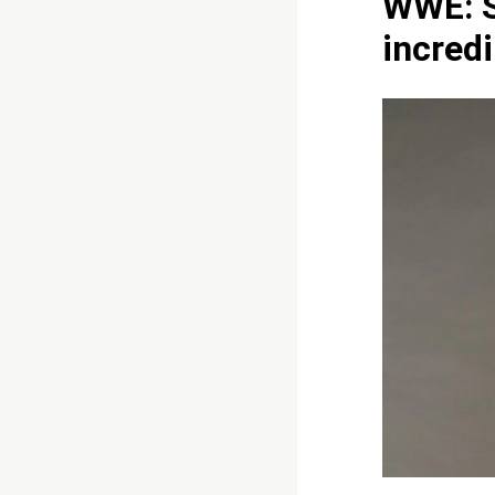
WWE: S
incred