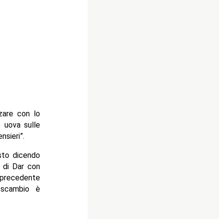
zare con lo
e uova sulle
sieri”.
osto dicendo
o di Dar con
 precedente
 scambio è