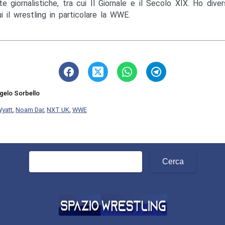
te giornalistiche, tra cui Il Giornale e il Secolo XIX. Ho diver
ui il wrestling in particolare la WWE.
gelo Sorbello
Wyatt
,
Noam Dar
,
NXT UK
,
WWE
Ricerca
per: