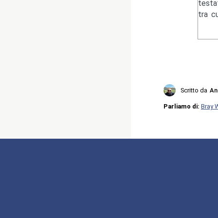
testa
tra c
Scritto da
An
Parliamo di:
Bray 