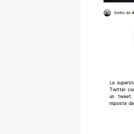
Scritto da
A
La supers
Twitter co
un tweet 
risposta da