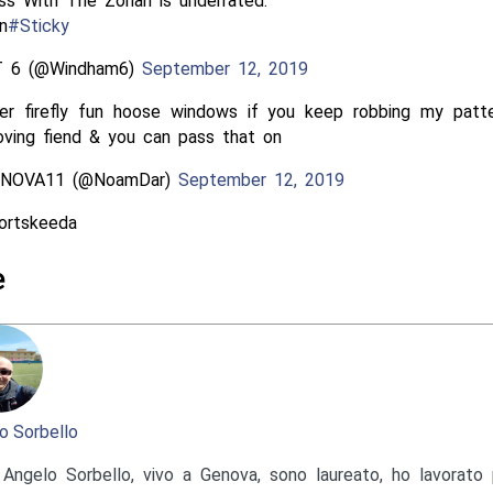
ss With The Zohan is underrated.
n
#Sticky
 6 (@Windham6)
September 12, 2019
 yer firefly fun hoose windows if you keep robbing my pat
oving fiend & you can pass that on
NOVA11 (@NoamDar)
September 12, 2019
ortskeeda
e
o Sorbello
Angelo Sorbello, vivo a Genova, sono laureato, ho lavorato 