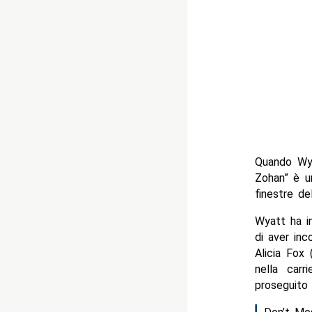
Quando Wya
Zohan” è un
finestre de
Wyatt ha in
di aver inc
Alicia Fox
nella car
proseguito