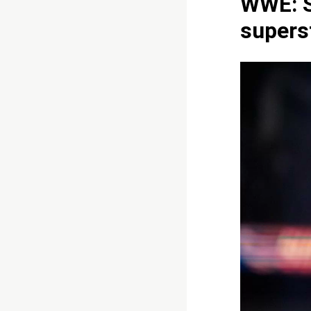
WWE: S
supers