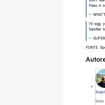
Don’t Me
Pass it o
— WYATT
I’ll egg
Sandler l
— SUPER
FONTE: Sp
Autor
Angel
Sono 