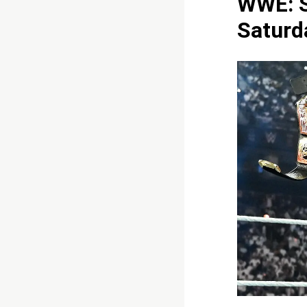
WWE: So
Saturd