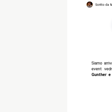
Scritto da
M
Siamo arriv
event vedr
Gunther e