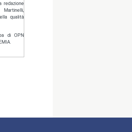
la redazione
artinelli,
lla qualità
ampa di OPN
EMIA.