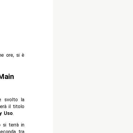
e ore, si è
 Main
 svolto la
rà il titolo
y Uso
.
si terrà in
seconda tra