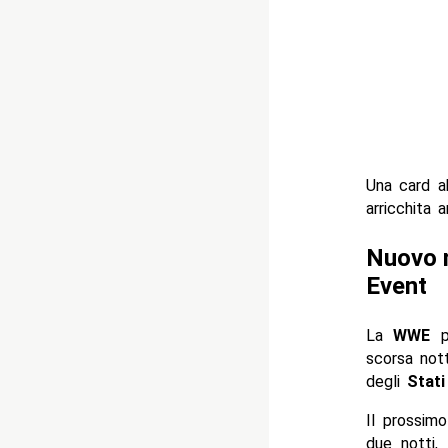
Una card a
arricchita a
Nuovo m
Event
La
WWE
po
scorsa not
degli
Stati
Il prossim
due notti,