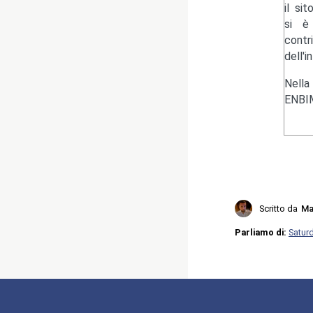
il si
si è 
contr
dell'i
Nella
ENBIM
Scritto da
Ma
Parliamo di:
Satur