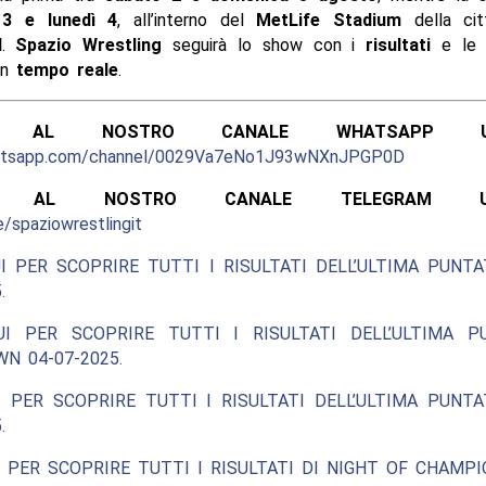
3 e lunedì 4
, all’interno del
MetLife Stadium
della ci
d
.
Spazio Wrestling
seguirà lo show con i
risultati
e l
in
tempo reale
.
ITI AL NOSTRO CANALE WHATSAPP UFF
hatsapp.com/channel/0029Va7eNo1J93wNXnJPGP0D
ITI AL NOSTRO CANALE TELEGRAM UFFI
e/spaziowrestlingit
I PER SCOPRIRE TUTTI I RISULTATI DELL’ULTIMA PUNT
.
UI PER SCOPRIRE TUTTI I RISULTATI DELL’ULTIMA P
N 04-07-2025.
 PER SCOPRIRE TUTTI I RISULTATI DELL’ULTIMA PUNT
.
 PER SCOPRIRE TUTTI I RISULTATI DI NIGHT OF CHAMPI