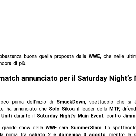
bbastanza buona quella proposta dalla
WWE,
che nelle ultim
ncora di più.
atch annunciato per il Saturday Night’s
co prima dell’inizio di
SmackDown,
spettacolo che si è
te, ha annunciato che
Solo Sikoa
il leader della
MTF,
difende
 Uniti
durante il
Saturday Night’s Main Event
, contro
Jimm
o grande show della
WWE
sarà
SummerSlam.
Lo spettacolo 
 la prima tra
sabato 2 e domenica 3 agosto
, mentre la 