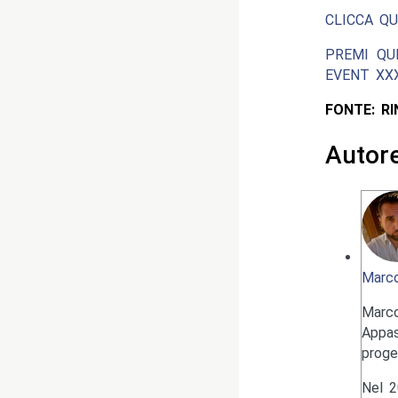
CLICCA QU
PREMI QU
EVENT XXX
FONTE: R
Autor
Marco
Marc
Appas
proge
Nel 2