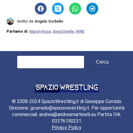
Scritto da
Angelo Sorbello
Parliamo di:
Mandy Rose
,
Sonia Deville
,
WWE
Ricerca
per:
© 2008-2024 SpazioWrestling,it di Giuseppe Currado
Direzione: gcurrado@spaziowrestling.it. Per opportunità
commerciali: andrea@andreamartinelli.eu Partita IVA:
03376190231
Privacy Policy