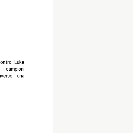
contro Luke
 i campioni
averso una