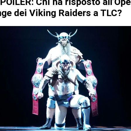
OILER: Chi ha risposto all’Op
nge dei Viking Raiders a TLC?