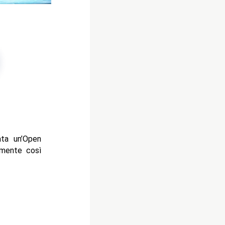
ata un’Open
amente così