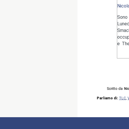
Nicol
Sono 
Luned
Smack
occup
e The
Scritto da
Ni
Parliamo di:
TLC
,