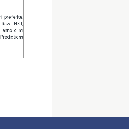
 preferite.
 Raw, NXT,
n anno e mi
Predictions