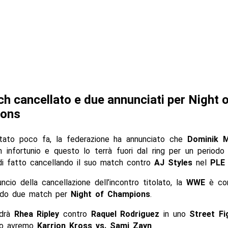
h cancellato e due annunciati per Night 
ons
tato poco fa, la federazione ha annunciato che
Dominik M
n infortunio e questo lo terrà fuori dal ring per un period
 di fatto cancellando il suo match contro
AJ Styles
nel
PLE
ncio della cancellazione dell’incontro titolato, la
WWE
è cors
ando due match per
Night of Champions
.
drà
Rhea Ripley
contro
Raquel Rodriguez
in uno
Street Fi
do avremo
Karrion Kross vs. Sami Zayn
.