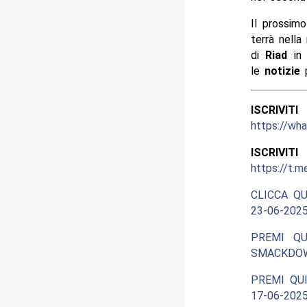
Il prossim
terrà nella
di
Riad
in
le
notizie
p
ISCRIV
https://w
ISCRIV
https://t.m
CLICCA QU
23-06-2025
PREMI QU
SMACKDOW
PREMI QUI
17-06-2025