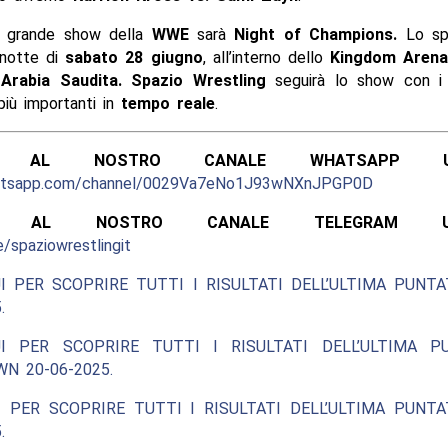
o grande show della
WWE
sarà
Night of Champions.
Lo spe
 notte di
sabato 28 giugno
, all’interno dello
Kingdom Aren
Arabia Saudita.
Spazio Wrestling
seguirà lo show con 
iù importanti in
tempo reale
.
ITI AL NOSTRO CANALE WHATSAPP UFF
hatsapp.com/channel/0029Va7eNo1J93wNXnJPGP0D
ITI AL NOSTRO CANALE TELEGRAM UFFI
e/spaziowrestlingit
I PER SCOPRIRE TUTTI I RISULTATI DELL’ULTIMA PUNT
.
I PER SCOPRIRE TUTTI I RISULTATI DELL’ULTIMA P
N 20-06-2025.
 PER SCOPRIRE TUTTI I RISULTATI DELL’ULTIMA PUNT
.