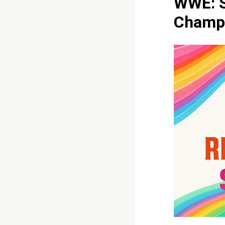
WWE: St
Champ