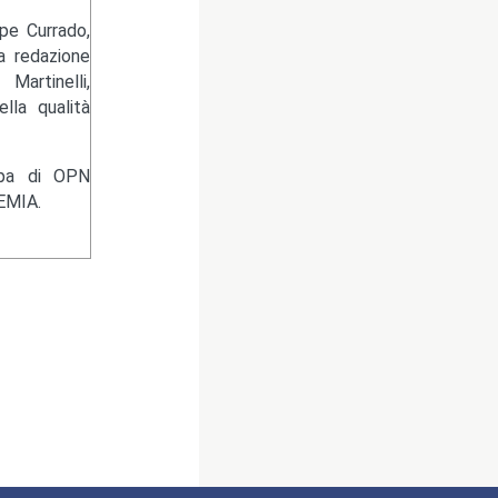
pe Currado,
la redazione
artinelli,
lla qualità
ampa di OPN
EMIA.