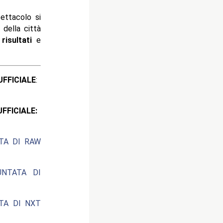
ttacolo si
a
della città
i
risultati
e
ICIALE
:
CIALE:
ATA DI RAW
UNTATA DI
ATA DI NXT