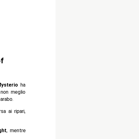
of
ysterio
ha
o non meglio
arabo.
a ai ripari,
ght
, mentre