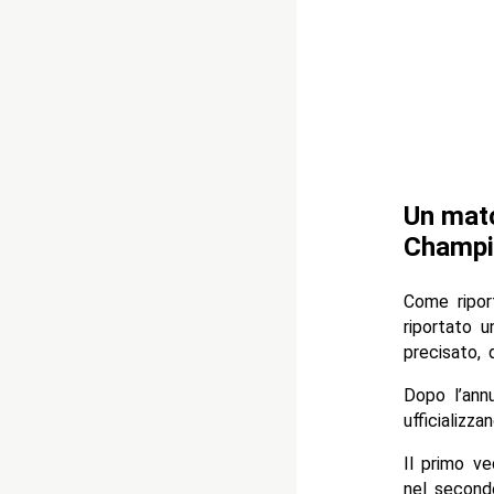
Un matc
Champi
Come ripor
riportato u
precisato,
Dopo l’annu
ufficializz
Il primo ve
nel secon