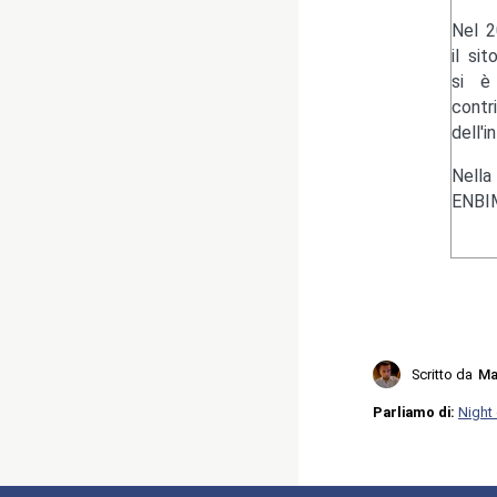
Nel 2
il si
si è 
contr
dell'i
Nella
ENBIM
Scritto da
Ma
Parliamo di:
Night