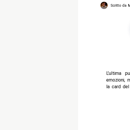
Scritto da
M
L’ultima 
emozioni, 
la card de