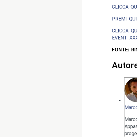
CLICCA QU
PREMI QUI
CLICCA QU
EVENT XXX
FONTE: R
Autor
Marco
Marc
Appas
proge