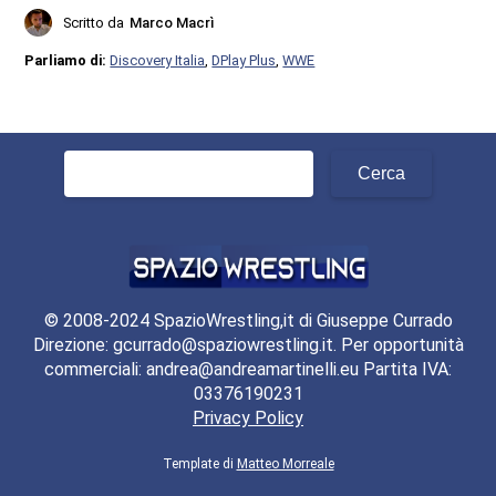
Scritto da
Marco Macrì
Parliamo di:
Discovery Italia
,
DPlay Plus
,
WWE
Ricerca
per:
© 2008-2024 SpazioWrestling,it di Giuseppe Currado
Direzione: gcurrado@spaziowrestling.it. Per opportunità
commerciali: andrea@andreamartinelli.eu Partita IVA:
03376190231
Privacy Policy
Template di
Matteo Morreale