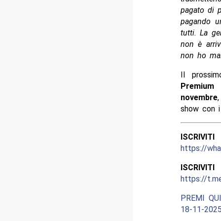
pagato di p
pagando un
tutti. La g
non è arriv
non ho mai 
Il prossi
Premium 
novembre
show con 
ISCRIV
https://w
ISCRIV
https://t.m
PREMI QUI
18-11-2025