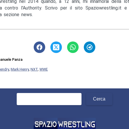
wrestling nel 2014 quando, a 12 anni, mi innamorai della lo
a contro l'Authority. Scrivo per il sito Spaziowrestling.it 
la sezione news.
anuele Panza
endry
,
Mark Henry
,
NXT
,
WWE
Ricerca
per: