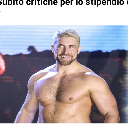
bito critiche per lo stipendio 
y