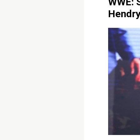
WWE: Su
Hendr