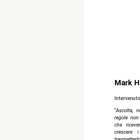
Mark He
Intervenut
“
Ascolta, n
regole non
che riceve
crescere 
trasmetter