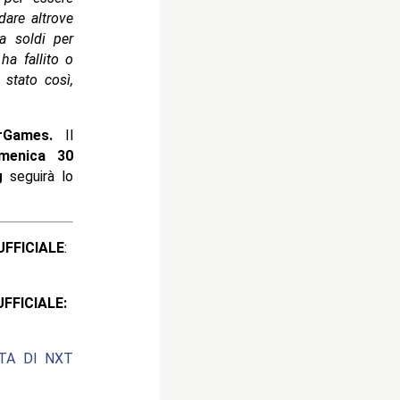
dare altrove
a soldi per
ha fallito o
 stato così,
rGames.
Il
enica 30
g
seguirà lo
ICIALE
:
CIALE:
ATA DI NXT