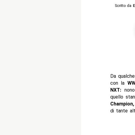
Scritto da
E
Da qualch
con la
WW
NXT:
nonos
quello sta
Champion,
di tante al