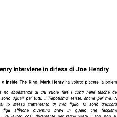
nry interviene in difesa di Joe Hendry
o a
Inside The Ring, Mark Henry
ha voluto placare la polemi
e ho abbastanza di chi vuole fare i conti nelle tasche degl
 sono uguali per tutti, il nepotismo esiste, anche per me. 
rai lo stesso trattamento di mio figlio. Io sono d’accor
i figli affinché diventino bravi in quello che facciam
lo. Se lavoro così duramente per raggiungere il top non è