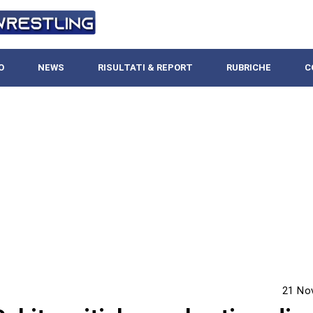
O
NEWS
RISULTATI & REPORT
RUBRICHE
C
21 No