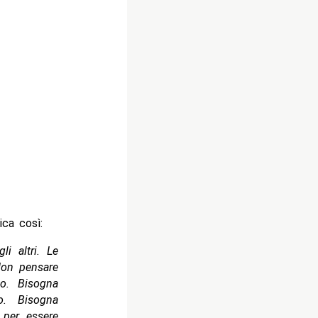
ca così:
i altri. Le
Non pensare
do. Bisogna
o. Bisogna
 per essere