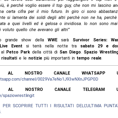
iù, è perché voglio essere il top guy, che non mi lascino an
a certa cifra per il mio futuro. In giro ci sono abbastanz
ente si lamenta dei soldi degli altri perchè non ne ha, perchè 
ata a quei livelli ed è gelosa o invidiosa. Io non sono mai
voluto quello che avevano gli altri”
mo grande show della
WWE
sarà
Survivor Series: Wa
Live Event
si terrà nella notte tra
sabato 29 e dom
, al
Petco Park
della città di
San Diego
.
Spazio Wrestlin
i
risultati
e le
notizie
più importanti in
tempo reale
.
ITI AL NOSTRO CANALE WHATSAPP UFF
hatsapp.com/channel/0029Va7eNo1J93wNXnJPGP0D
ITI AL NOSTRO CANALE TELEGRAM UFFI
e/spaziowrestlingit
 PER SCOPRIRE TUTTI I RISULTATI DELL’ULTIMA PUNT
.