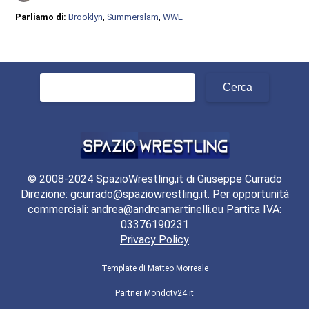
Parliamo di:
Brooklyn
,
Summerslam
,
WWE
Ricerca
per:
© 2008-2024 SpazioWrestling,it di Giuseppe Currado
Direzione: gcurrado@spaziowrestling.it. Per opportunità
commerciali: andrea@andreamartinelli.eu Partita IVA:
03376190231
Privacy Policy
Template di
Matteo Morreale
Partner
Mondotv24.it