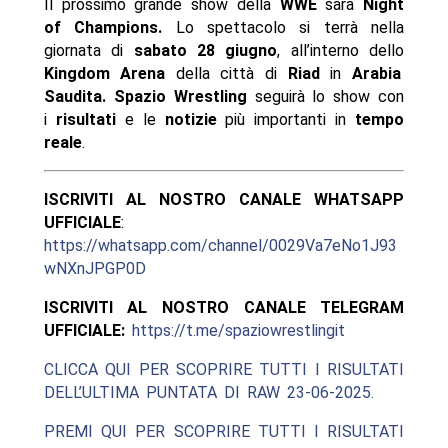
Il prossimo grande show della
WWE
sarà
Night
of Champions.
Lo spettacolo si terrà nella
giornata di
sabato 28 giugno
, all’interno dello
Kingdom Arena
della città di
Riad
in
Arabia
Saudita.
Spazio Wrestling
seguirà lo show con
i
risultati
e le
notizie
più importanti in
tempo
reale
.
ISCRIVITI AL NOSTRO CANALE WHATSAPP
UFFICIALE
:
https://whatsapp.com/channel/0029Va7eNo1J93
wNXnJPGP0D
ISCRIVITI AL NOSTRO CANALE TELEGRAM
UFFICIALE:
https://t.me/spaziowrestlingit
CLICCA QUI PER SCOPRIRE TUTTI I RISULTATI
DELL’ULTIMA PUNTATA DI RAW 23-06-2025.
PREMI QUI PER SCOPRIRE TUTTI I RISULTATI