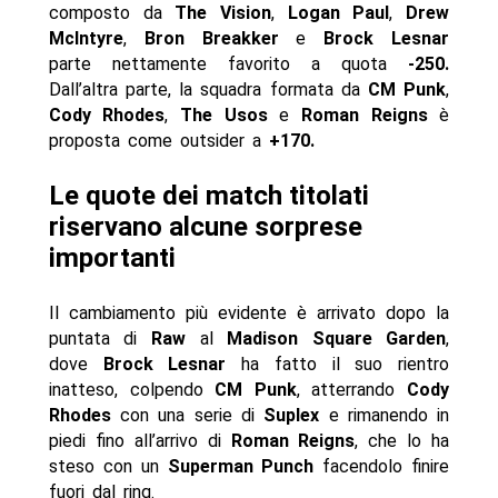
composto da
The Vision
,
Logan Paul
,
Drew
McIntyre
,
Bron Breakker
e
Brock Lesnar
parte nettamente favorito a quota
-250.
Dall’altra parte, la squadra formata da
CM Punk
,
Cody Rhodes
,
The Usos
e
Roman Reigns
è
proposta come outsider a
+170.
Le quote dei match titolati
riservano alcune sorprese
importanti
Il cambiamento più evidente è arrivato dopo la
puntata di
Raw
al
Madison Square Garden
,
dove
Brock Lesnar
ha fatto il suo rientro
inatteso, colpendo
CM Punk
, atterrando
Cody
Rhodes
con una serie di
Suplex
e rimanendo in
piedi fino all’arrivo di
Roman Reigns
, che lo ha
steso con un
Superman Punch
facendolo finire
fuori dal ring.