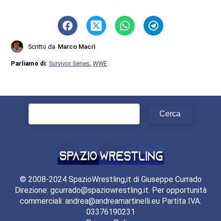
Scritto da
Marco Macrì
Parliamo di:
Survivor Series
,
WWE
Ricerca
per:
© 2008-2024 SpazioWrestling,it di Giuseppe Currado
Direzione: gcurrado@spaziowrestling.it. Per opportunità
commerciali: andrea@andreamartinelli.eu Partita IVA:
03376190231