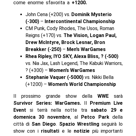
come enorme sfavorita a
+1200.
John Cena (+200) vs.
Dominik Mysterio
(-300)
–
Intercontinental Championship
CM Punk, Cody Rhodes, The Usos, Roman
Reigns (+170) vs.
The Vision, Logan Paul,
Drew McIntyre, Brock Lesnar, Bron
Breakker (-250)
–
Men’s WarGames
Rhea Ripley, IYO SKY, Alexa Bliss, ? (-500)
vs. Nia Jax, Lash Legend, The Kabuki Warriors,
? (+300) –
Women’s WarGames
Stephanie Vaquer (-5000)
vs. Nikki Bella
(+1200) –
Women’s World Championship
Il prossimo grande show della
WWE
sarà
Survivor Series: WarGames.
Il
Premium Live
Event
si terrà nella notte tra
sabato 29 e
domenica 30 novembre
, al
Petco Park
della
città di
San Diego
.
Spazio Wrestling
seguirà lo
show con i
risultati
e le
notizie
più importanti