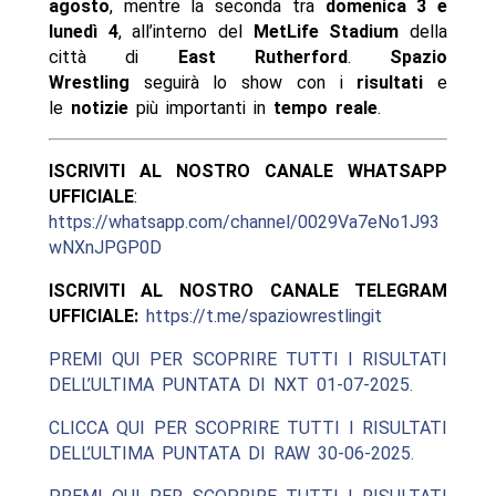
agosto
, mentre la seconda tra
domenica 3 e
lunedì 4
, all’interno del
MetLife Stadium
della
città di
East Rutherford
.
Spazio
Wrestling
seguirà lo show con i
risultati
e
le
notizie
più importanti in
tempo reale
.
ISCRIVITI AL NOSTRO CANALE WHATSAPP
UFFICIALE
:
https://whatsapp.com/channel/0029Va7eNo1J93
wNXnJPGP0D
ISCRIVITI AL NOSTRO CANALE TELEGRAM
UFFICIALE:
https://t.me/spaziowrestlingit
PREMI QUI PER SCOPRIRE TUTTI I RISULTATI
DELL’ULTIMA PUNTATA DI NXT 01-07-2025.
CLICCA QUI PER SCOPRIRE TUTTI I RISULTATI
DELL’ULTIMA PUNTATA DI RAW 30-06-2025.