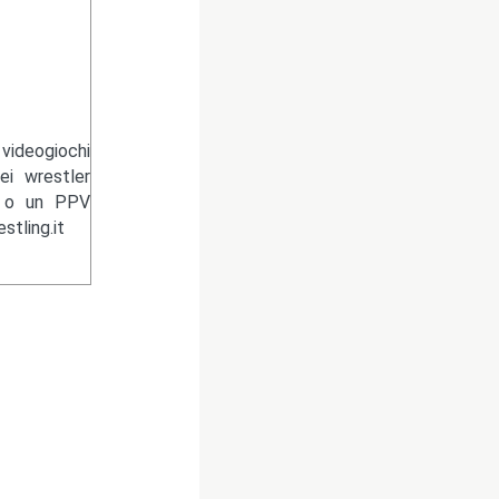
videogiochi
ei wrestler
n o un PPV
tling.it