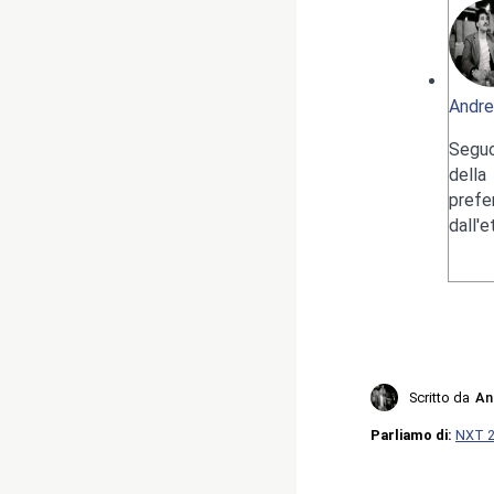
Andre
Seguo
della
pref
dall'
Scritto da
An
Parliamo di:
NXT 2