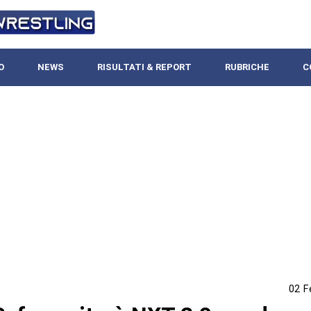
O
NEWS
RISULTATI & REPORT
RUBRICHE
C
02 F