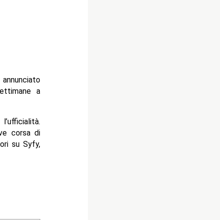
 annunciato
settimane a
fficialità.
ve corsa di
ri su Syfy,