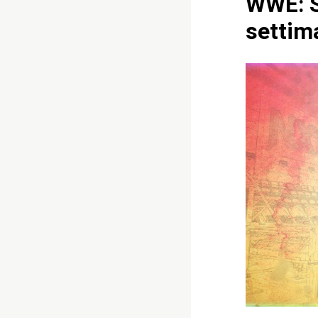
WWE: S
settim