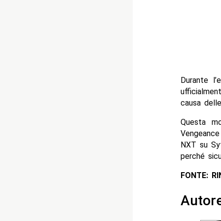
Durante l’
ufficialme
causa delle
Questa mos
Vengeance 
NXT su Syf
perché sicu
FONTE: R
Autor