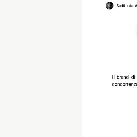
Scritto da
A
Il brand d
concorrenz