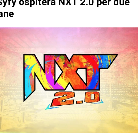
yfy ospiterà NXT 2.0 per due
ane