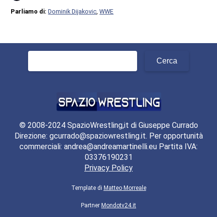
Parliamo di:
Dominik Dijakovic
,
WWE
Ricerca
per:
© 2008-2024 SpazioWrestling,it di Giuseppe Currado
Direzione: gcurrado@spaziowrestling.it. Per opportunità
commerciali: andrea@andreamartinelli.eu Partita IVA:
03376190231
Privacy Policy
Template di
Matteo Morreale
Partner
Mondotv24.it