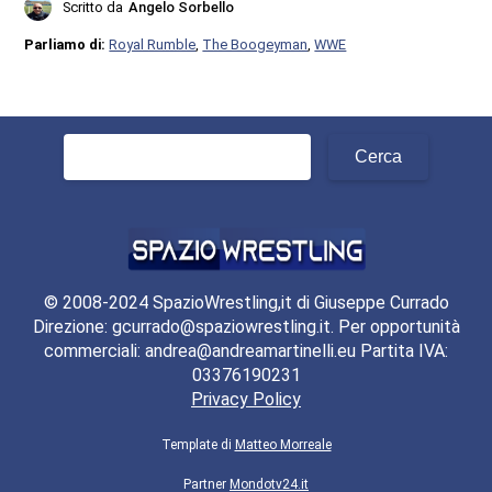
Scritto da
Angelo Sorbello
Parliamo di:
Royal Rumble
,
The Boogeyman
,
WWE
Ricerca
per:
© 2008-2024 SpazioWrestling,it di Giuseppe Currado
Direzione: gcurrado@spaziowrestling.it. Per opportunità
commerciali: andrea@andreamartinelli.eu Partita IVA:
03376190231
Privacy Policy
Template di
Matteo Morreale
Partner
Mondotv24.it