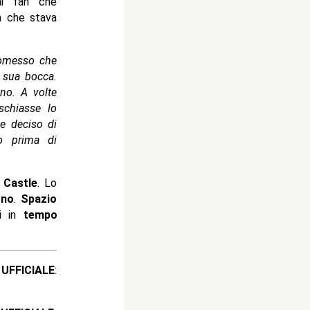
ai fan che
 che stava
romesso che
a sua bocca.
no. A volte
schiasse lo
be deciso di
o prima di
 Castle
. Lo
gno
.
Spazio
i in
tempo
ICIALE
: