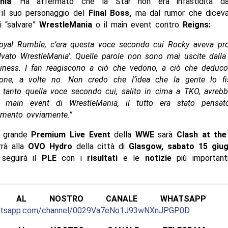
nia
. Ha affermato che la Star non era infastidita d
o il suo personaggio del
Final Boss,
ma dal rumor che diceva
i “salvare”
WrestleMania
o il main event contro
Reigns:
oyal Rumble, c’era questa voce secondo cui Rocky aveva p
lvato WrestleMania’. Quelle parole non sono mai uscite dall
iness. I fan reagiscono a ciò che vedono, a ciò che deduco
one, a volte no. Non credo che l’idea che la gente lo fi
 tanto quella voce secondo cui, salito in cima a TKO, avreb
l main event di WrestleMania, il tutto era stato pensat
imento ovviamente.”
o grande
Premium Live Event
della
WWE
sarà
Clash at the
rrà alla
OVO Hydro
della città di
Glasgow,
sabato 15 giu
 seguirà il
PLE
con i
risultati
e le
notizie
più important
ITI AL NOSTRO CANALE WHATSAPP UFF
hatsapp.com/channel/0029Va7eNo1J93wNXnJPGP0D