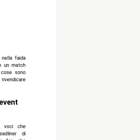
nella faida
 un match
cose sono
ivendicare
 event
 voci che
adliner di