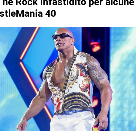
he Rock infastidito per alcune
stleMania 40