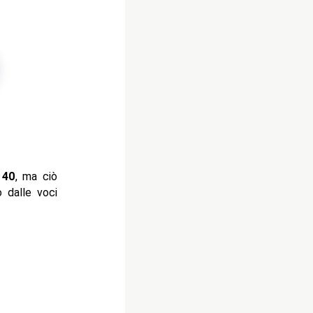
 40
, ma ciò
o dalle voci