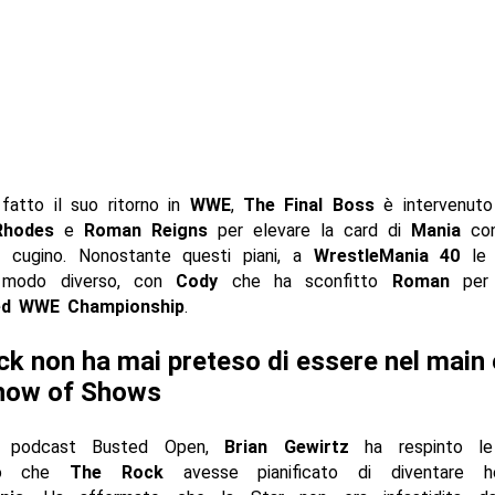
fatto il suo ritorno in
WWE
,
The Final Boss
è intervenuto 
hodes
e
Roman Reigns
per elevare la card di
Mania
con
 cugino. Nonostante questi piani, a
WrestleMania 40
le 
 modo diverso, con
Cody
che ha sconfitto
Roman
per r
ed WWE Championship
.
k non ha mai preteso di essere nel main
Show of Shows
il podcast Busted Open,
Brian Gewirtz
ha respinto le
ano che
The Rock
avesse pianificato di diventare he