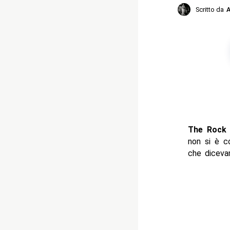
Scritto da
A
The Rock
non si è c
che diceva