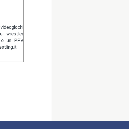
videogiochi
ei wrestler
n o un PPV
tling.it