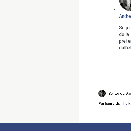
Andre
Seguo
della
pref
dall'
Scritto da
An
Parliamo di:
The R