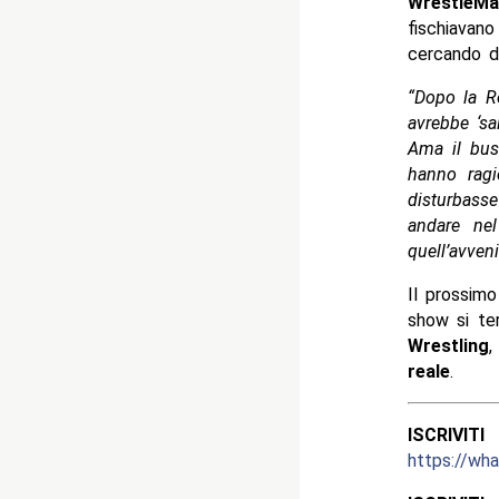
WrestleMa
fischiavan
cercando d
“Dopo la R
avrebbe ‘sa
Ama il bus
hanno ragi
disturbasse
andare ne
quell’avven
Il prossim
show si te
Wrestling
,
reale
.
ISCRIV
https://w