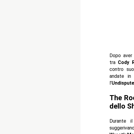
Dopo aver 
tra
Cody R
contro suo
andate in
l’
Undisput
The Roc
dello 
Durante 
suggeriv