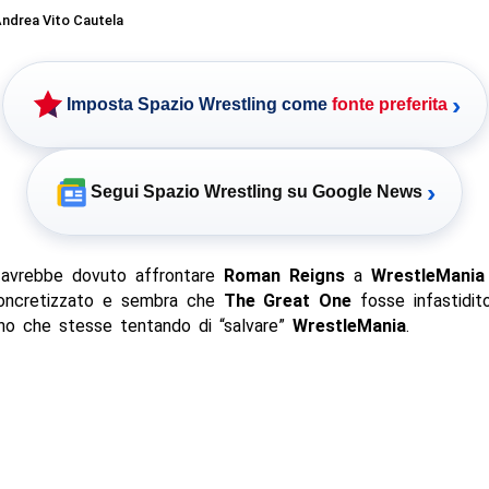
ndrea Vito Cautela
›
Imposta Spazio Wrestling come
fonte preferita
›
Segui Spazio Wrestling su Google News
avrebbe dovuto affrontare
Roman Reigns
a
WrestleMania
oncretizzato e sembra che
The Great One
fosse infastidit
no che stesse tentando di “salvare”
WrestleMania
.