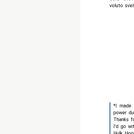
voluto svel
*I made 
power dur
Thanks f
I’d go wi
Hulk Hog