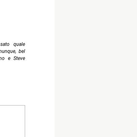
sato quale
munque, bel
ino e Steve