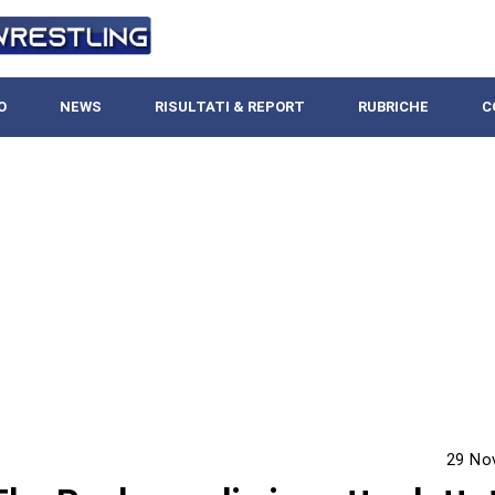
O
NEWS
RISULTATI & REPORT
RUBRICHE
C
29 No