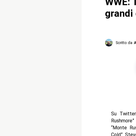
WWE: Th
grandi 
Scritto da
A
Su Twitter
Rushmore” c
“Monte Rus
Cold” Stev