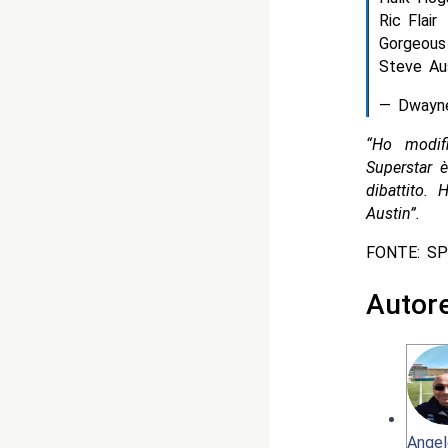
Ric Flair
Gorgeous
Steve Au
— Dwayn
“Ho modif
Superstar 
dibattito.
Austin”.
FONTE: S
Autor
Angel