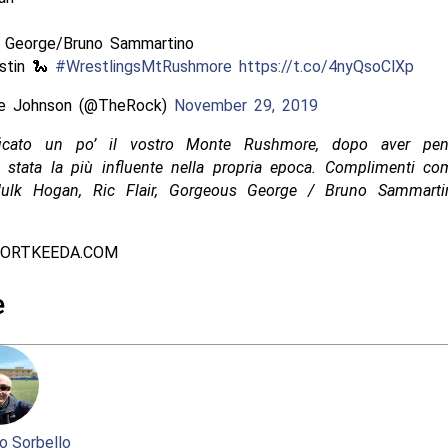
 George/Bruno Sammartino
stin 🐍
#WrestlingsMtRushmore
https://t.co/4nyQsoClXp
e Johnson (@TheRock)
November 29, 2019
icato un po’ il vostro Monte Rushmore, dopo aver pen
è stata la più influente nella propria epoca. Complimenti co
 Hulk Hogan, Ric Flair, Gorgeous George / Bruno Sammart
PORTKEEDA.COM
e
o Sorbello