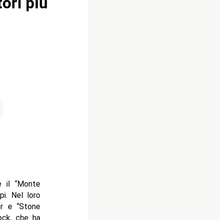
ori più
e il “Monte
pi. Nel loro
er e “Stone
ock, che ha