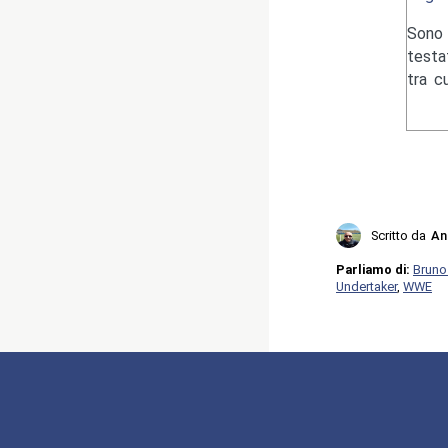
Sono 
testa
tra c
Scritto da
An
Parliamo di:
Bruno
Undertaker
,
WWE