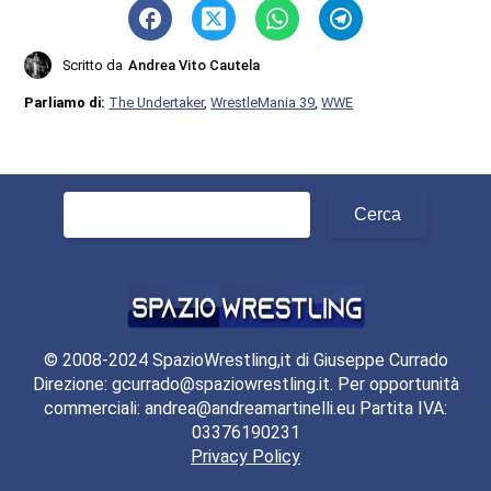
Scritto da
Andrea Vito Cautela
Parliamo di:
The Undertaker
,
WrestleMania 39
,
WWE
Ricerca
per:
© 2008-2024 SpazioWrestling,it di Giuseppe Currado
Direzione: gcurrado@spaziowrestling.it. Per opportunità
commerciali: andrea@andreamartinelli.eu Partita IVA:
03376190231
Privacy Policy