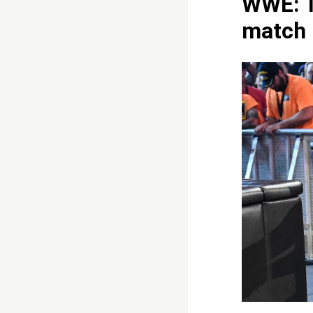
WWE: Th
match 