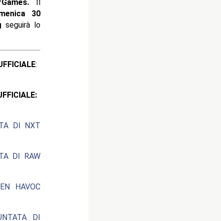
rGames.
Il
enica 30
g
seguirà lo
ICIALE
:
CIALE:
ATA DI NXT
ATA DI RAW
EEN HAVOC
UNTATA DI