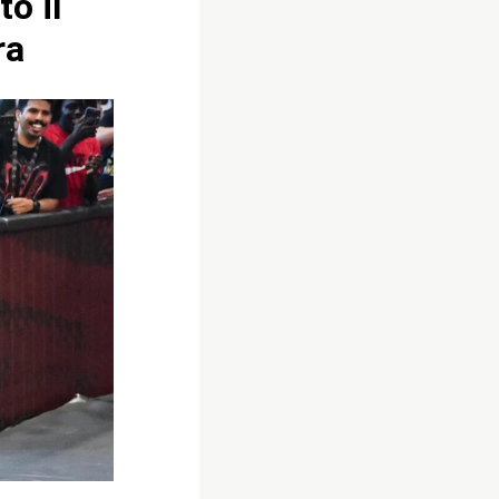
o il
ra