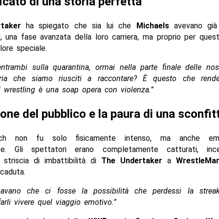
ficato di una storia perfetta
taker
ha spiegato che sia lui che
Michaels
avevano già 
i, una fase avanzata della loro carriera, ma proprio per quest
ore speciale.
trambi sulla quarantina, ormai nella parte finale delle nost
ria che siamo riusciti a raccontare? È questo che rende
Il wrestling è una soap opera con violenza.”
one del pubblico e la paura di una sconfit
ch non fu solo fisicamente intenso, ma anche emo
nte. Gli spettatori erano completamente catturati, inc
 striscia di imbattibilità di
The Undertaker
a
WrestleMan
caduta.
savano che ci fosse la possibilità che perdessi la strea
 farli vivere quel viaggio emotivo.”