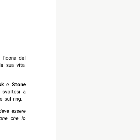
l’icona del
a sua vita:
ck
e
Stone
, svoltosi a
 sul ring.
deve essere
zione che io