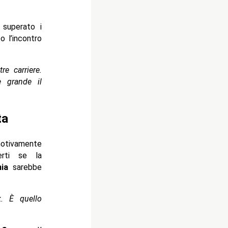
superato i
o l’incontro
re carriere.
 grande il
ta
tivamente
erti se la
ia
sarebbe
k. È quello