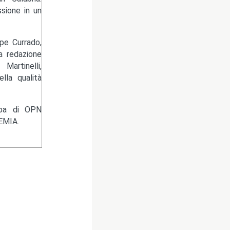
sione in un
pe Currado,
la redazione
artinelli,
lla qualità
ampa di OPN
EMIA.