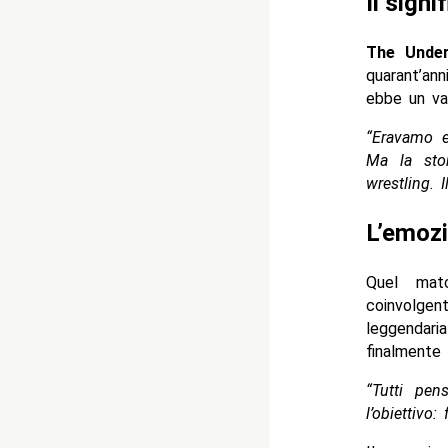
Il signi
The Under
quarant’ann
ebbe un val
“Eravamo en
Ma la sto
wrestling. 
L’emozi
Quel mat
coinvolge
leggendaria
finalmente 
“Tutti pen
l’obiettivo: