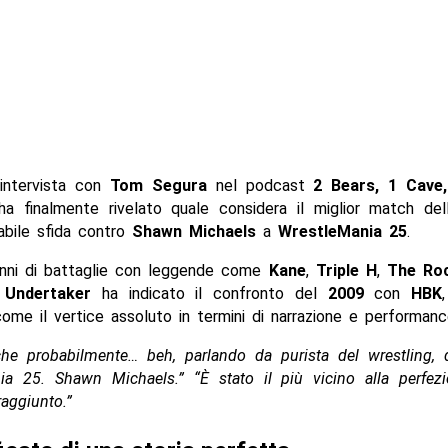
’intervista con
Tom Segura
nel podcast
2 Bears, 1 Cave,
a finalmente rivelato quale considera il miglior match dell
cabile sfida contro
Shawn Michaels
a
WrestleMania 25
.
ni di battaglie con leggende come
Kane
,
Triple H
,
The Ro
 Undertaker
ha indicato il confronto del
2009
con
HBK
come il vertice assoluto in termini di narrazione e performance
che probabilmente… beh, parlando da purista del wrestling, 
nia 25. Shawn Michaels.”
“È stato il più vicino alla perfe
aggiunto.”