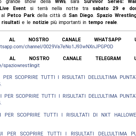
mo grande show della
WWE
sarà
Survivor Series: Wa
Live Event
si terrà nella notte tra
sabato 29 e dom
, al
Petco Park
della città di
San Diego
.
Spazio Wrestlin
i
risultati
e le
notizie
più importanti in
tempo reale
.
ITI AL NOSTRO CANALE WHATSAPP UFF
hatsapp.com/channel/0029Va7eNo1J93wNXnJPGP0D
ITI AL NOSTRO CANALE TELEGRAM UFFI
e/spaziowrestlingit
 PER SCOPRIRE TUTTI I RISULTATI DELL’ULTIMA PUNT
.
I PER SCOPRIRE TUTTI I RISULTATI DELL’ULTIMA PUNT
.
I PER SCOPRIRE TUTTI I RISULTATI DI NXT HALLOW
UI PER SCOPRIRE TUTTI I RISULTATI DELL’ULTIMA P