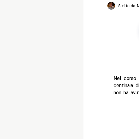
Scritto da
M
Nel corso 
centinaia d
non ha avu