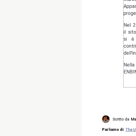
Appas
proge
Nel 2
il si
si è 
contr
dell'i
Nella
ENBIM
Scritto da
Ma
Parliamo di:
The U