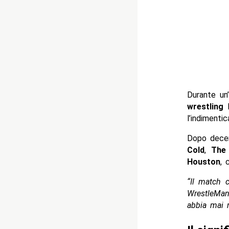
Durante un
wrestling
h
l’indimenti
Dopo decen
Cold
,
The
Houston
, 
“Il match 
WrestleMa
abbia mai r