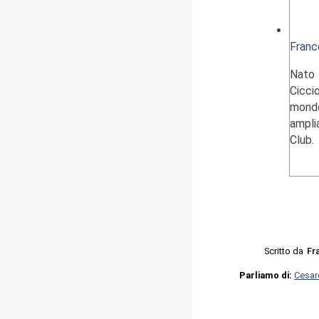
Franc
Nato 
Cicci
mondo
ampli
Club.
Scritto da
Fr
Parliamo di:
Cesar