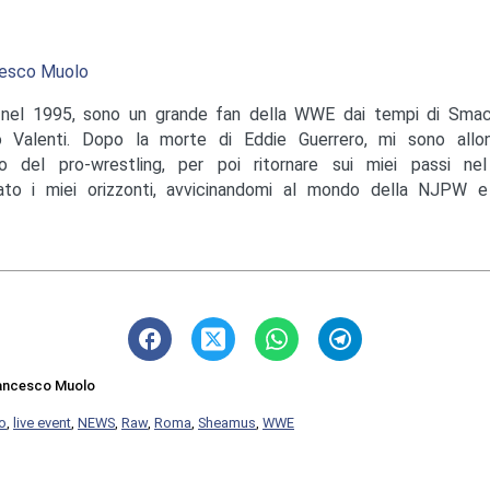
esco Muolo
nel 1995, sono un grande fan della WWE dai tempi di Sma
o Valenti. Dopo la morte di Eddie Guerrero, mi sono allo
 del pro-wrestling, per poi ritornare sui miei passi ne
ato i miei orizzonti, avvicinandomi al mondo della NJPW e
ancesco Muolo
o
,
live event
,
NEWS
,
Raw
,
Roma
,
Sheamus
,
WWE