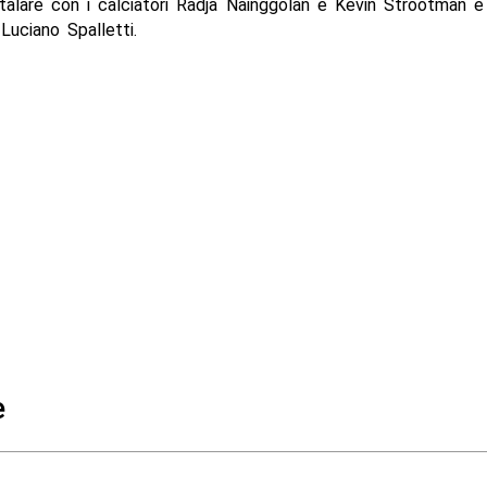
talare con i calciatori Radja Nainggolan e Kevin Strootman e 
 Luciano Spalletti.
e