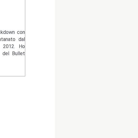
ckdown con
ntanato dal
l 2012. Ho
 del Bullet