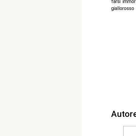
farsi immor
giallorosso
Autor