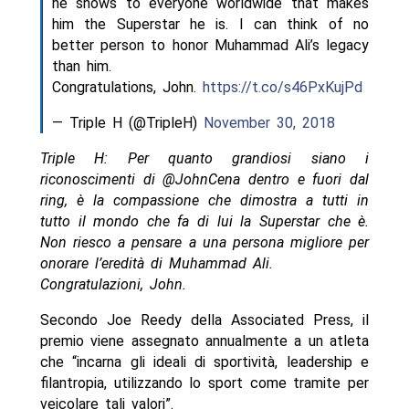
he shows to everyone worldwide that makes
him the Superstar he is. I can think of no
better person to honor Muhammad Ali’s legacy
than him.
Congratulations, John.
https://t.co/s46PxKujPd
— Triple H (@TripleH)
November 30, 2018
Triple H: Per quanto grandiosi siano i
riconoscimenti di @JohnCena dentro e fuori dal
ring, è la compassione che dimostra a tutti in
tutto il mondo che fa di lui la Superstar che è.
Non riesco a pensare a una persona migliore per
onorare l’eredità di Muhammad Ali.
Congratulazioni, John.
Secondo Joe Reedy della Associated Press, il
premio viene assegnato annualmente a un atleta
che “incarna gli ideali di sportività, leadership e
filantropia, utilizzando lo sport come tramite per
veicolare tali valori”.