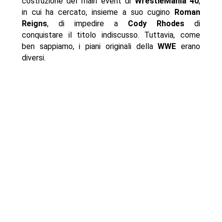
costruzione del main event di
WrestleMania 40
,
in cui ha cercato, insieme a suo cugino
Roman
Reigns
, di impedire a
Cody Rhodes
di
conquistare il titolo indiscusso. Tuttavia, come
ben sappiamo, i piani originali della
WWE
erano
diversi.