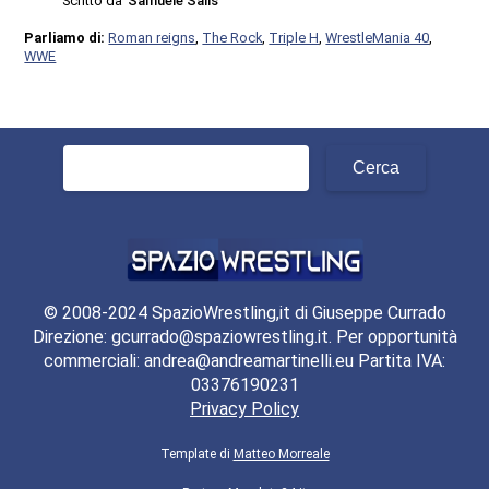
Scritto da
Samuele Salis
Parliamo di:
Roman reigns
,
The Rock
,
Triple H
,
WrestleMania 40
,
WWE
Ricerca
per:
© 2008-2024 SpazioWrestling,it di Giuseppe Currado
Direzione: gcurrado@spaziowrestling.it. Per opportunità
commerciali: andrea@andreamartinelli.eu Partita IVA:
03376190231
Privacy Policy
Template di
Matteo Morreale