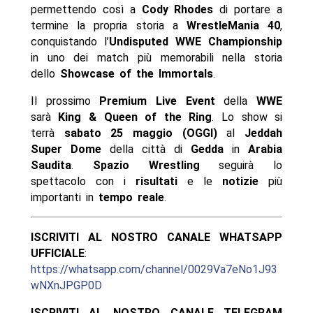
permettendo così a
Cody Rhodes
di portare a
termine la propria storia a
WrestleMania 40
,
conquistando l’
Undisputed WWE Championship
in uno dei match più memorabili nella storia
dello
Showcase of the Immortals
.
Il prossimo
Premium Live Event
della
WWE
sarà
King & Queen of the Ring
. Lo show si
terrà
sabato 25 maggio (OGGI)
al
Jeddah
Super Dome
della città di
Gedda
in
Arabia
Saudita
.
Spazio
Wrestling
seguirà lo
spettacolo con i
risultati
e le
notizie
più
importanti in
tempo reale
.
ISCRIVITI AL NOSTRO CANALE WHATSAPP
UFFICIALE
:
https://whatsapp.com/channel/0029Va7eNo1J93
wNXnJPGP0D
ISCRIVITI AL NOSTRO CANALE TELEGRAM