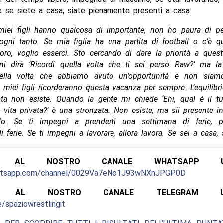
e se siete a casa, siate pienamente presenti a casa:
 miei figli hanno qualcosa di importante, non ho paura di p
ogni tanto. Se mia figlia ha una partita di football o c’è 
oro, voglio esserci. Sto cercando di dare la priorità a que
ni dirà ‘Ricordi quella volta che ti sei perso Raw?’ ma la
uella volta che abbiamo avuto un’opportunità e non siam
I miei figli ricorderanno questa vacanza per sempre. L’equilibri
ata non esiste. Quando la gente mi chiede ‘Ehi, qual è il tu
e vita privata?’ è una stronzata. Non esiste, ma sii presente i
do. Se ti impegni a prenderti una settimana di ferie, p
i ferie. Se ti impegni a lavorare, allora lavora. Se sei a casa, s
ITI AL NOSTRO CANALE WHATSAPP UFF
hatsapp.com/channel/0029Va7eNo1J93wNXnJPGP0D
ITI AL NOSTRO CANALE TELEGRAM UFFI
e/spaziowrestlingit