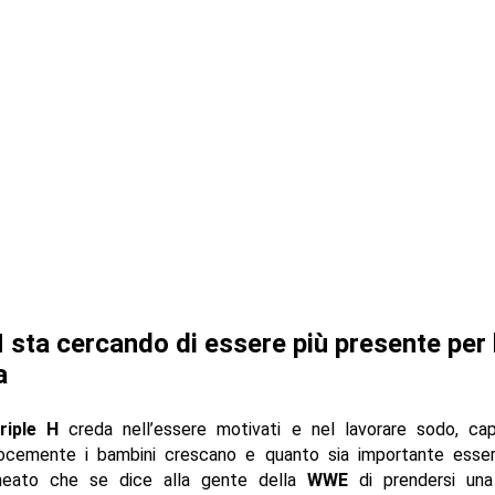
H sta cercando di essere più presente per 
a
iple H
creda nell’essere motivati ​​e nel lavorare sodo, ca
ocemente i bambini crescano e quanto sia importante esserc
neato che se dice alla gente della
WWE
di prendersi una