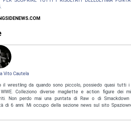
 PER SCOPRIRE TUTTI I RISULTATI DELL’ULTIMA PUNT
.
INGSIDENEWS.COM
e
a Vito Cautela
 il wrestling da quando sono piccolo, possiedo quasi tutti i 
 WWE. Colleziono diverse magliette e action figure dei mi
eriti. Non perdo mai una puntata di Raw o di Smackdow
età di 6 anni. Mi occupo della sezione news sul sito Spaziowres