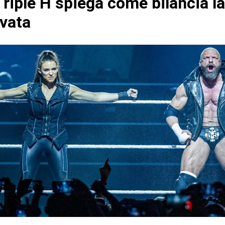
riple H spiega come bilancia la
ivata