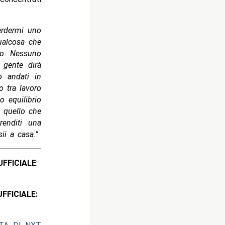
erdermi uno
qualcosa che
sto. Nessuno
 gente dirà
o andati in
o tra lavoro
o equilibrio
n quello che
renditi una
ii a casa.”
ICIALE
:
CIALE: