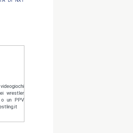
ATA DI NXT
videogiochi
ei wrestler
n o un PPV
tling.it