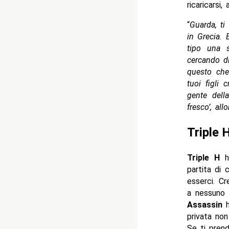
ricaricarsi
“
Guarda, t
in Grecia. 
tipo una 
cercando di
questo che 
tuoi figli 
gente dell
fresco’, al
Triple 
Triple H
ha
partita di 
esserci. C
a nessuno 
Assassin
h
privata no
Se ti prend