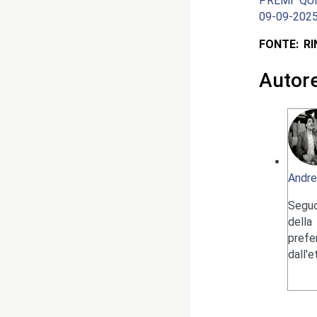
PREMI QUI
09-09-2025
FONTE: R
Autor
Andre
Seguo
della
pref
dall'