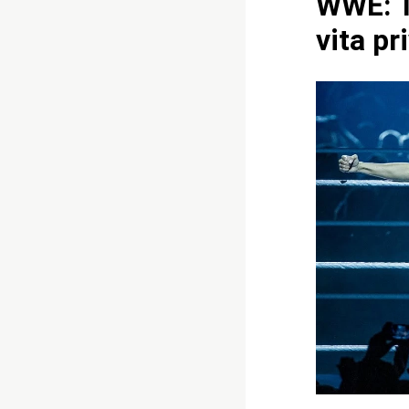
WWE: T
vita pr