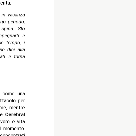
crita:
 in vacanza
ngo periodo,
spina. Sto
mpegnarti: è
sso tempo, i
Se dici alla
ati e torna
e, come una
ettacolo per
pre, mentre
e Cerebral
avoro e vita
el momento.
 concentrati