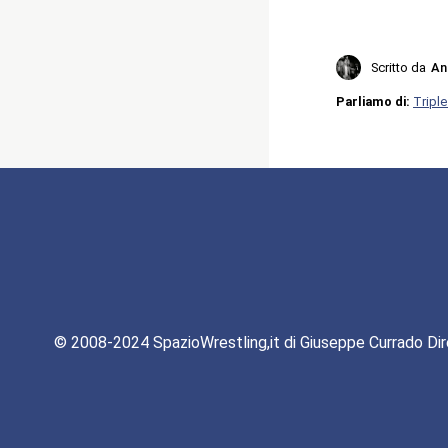
Scritto da
An
Parliamo di:
Triple
© 2008-2024 SpazioWrestling,it di Giuseppe Currado Dir