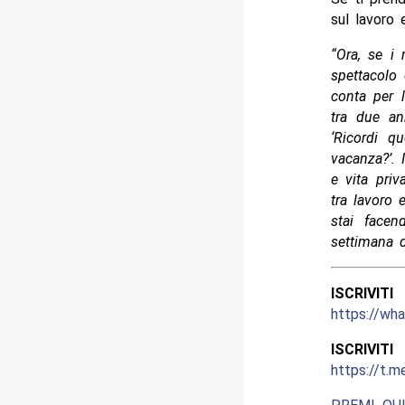
sul lavoro 
“Ora, se i
spettacolo 
conta per l
tra due an
‘Ricordi q
vacanza?’. 
e vita priv
tra lavoro 
stai facen
settimana d
ISCRIV
https://w
ISCRIV
https://t.m