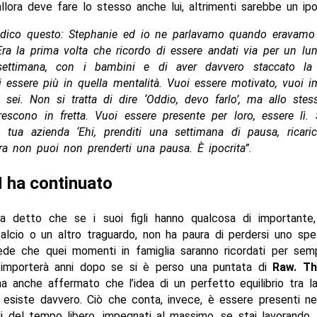
, allora deve fare lo stesso anche lui, altrimenti sarebbe un ipo
i dico questo: Stephanie ed io ne parlavamo quando eravamo
Era la prima volta che ricordo di essere andati via per un lu
settimana, con i bambini e di aver davvero staccato la 
 essere più in quella mentalità. Vuoi essere motivato, vuoi i
sei. Non si tratta di dire ‘Oddio, devo farlo’, ma allo ste
crescono in fretta. Vuoi essere presente per loro, essere lì. 
a tua azienda ‘Ehi, prenditi una settimana di pausa, ricaric
lora non puoi non prenderti una pausa. È ipocrita”.
H ha continuato
 detto che se i suoi figli hanno qualcosa di important
calcio o un altro traguardo, non ha paura di perdersi uno sp
rede che quei momenti in famiglia saranno ricordati per sem
importerà anni dopo se si è perso una puntata di
Raw. Th
a anche affermato che l’idea di un perfetto equilibrio tra l
n esiste davvero. Ciò che conta, invece, è essere presenti n
i del tempo libero, impegnati al massimo, se stai lavorando,