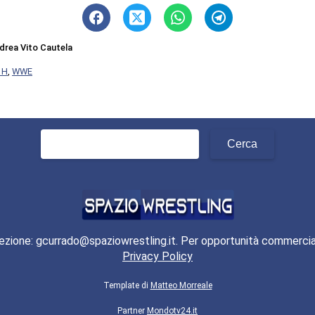
drea Vito Cautela
 H
,
WWE
Ricerca
per:
ezione: gcurrado@spaziowrestling.it. Per opportunità commercia
Privacy Policy
Template di
Matteo Morreale
Partner
Mondotv24.it