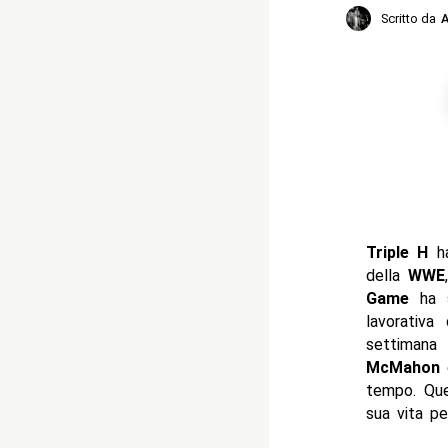
Scritto da
A
Triple H
ha
della
WWE
Game
ha s
lavorativa
settimana
McMahon
e
tempo. Que
sua vita pe